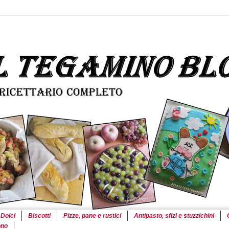
Dolci
Biscotti
Pizze, pane e rustici
Antipasto, sfizi e stuzzichini
ono