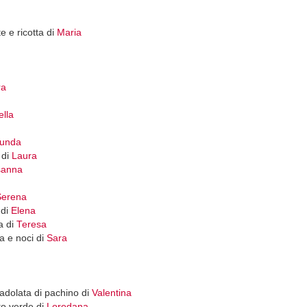
e e ricotta di
Maria
ra
ella
unda
 di
Laura
sanna
Serena
 di
Elena
a di
Teresa
ia e noci di
Sara
dadolata di pachino di
Valentina
to verde di
Loredana