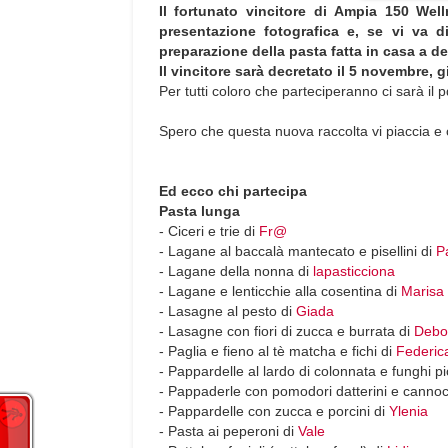
Il fortunato vincitore di Ampia 150 Welln
presentazione fotografica e, se vi va d
preparazione della pasta fatta in casa a dei 
Il vincitore sarà decretato il 5 novembre, 
Per tutti coloro che parteciperanno ci sarà il p
Spero che questa nuova raccolta vi piaccia e 
Ed ecco chi partecipa
Pasta lunga
- Ciceri e trie di
Fr@
- Lagane al baccalà mantecato e pisellini di
P
- Lagane della nonna di
lapasticciona
- Lagane e lenticchie alla cosentina di
Marisa
- Lasagne al pesto di
Giada
- Lasagne con fiori di zucca e burrata di
Debo
- Paglia e fieno al tè matcha e fichi di
Federic
- Pappardelle al lardo di colonnata e funghi p
- Pappaderle con pomodori datterini e cannoc
- Pappardelle con zucca e porcini di
Ylenia
- Pasta ai peperoni di
Vale