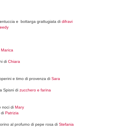
entuccia e bottarga grattugiata di
difravi
eedy
i
Marica
hi di
Chiara
pperini e timo di provenza di
Sara
a Spisni di
zucchero e farina
e noci di
Mary
 di
Patrizia
corino al profumo di pepe rosa di
Stefania