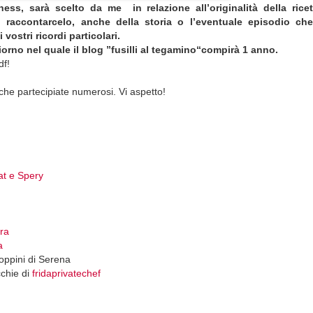
ess, sarà scelto da me in relazione all’originalità della ricet
i raccontarcelo, anche della storia o l’eventuale episodio ch
vostri ricordi particolari.
giorno nel quale il blog ”fusilli al tegamino“compirà 1 anno.
df!
che partecipiate numerosi. Vi aspetto!
at e Spery
ra
a
ioppini di Serena
chie di
fridaprivatechef