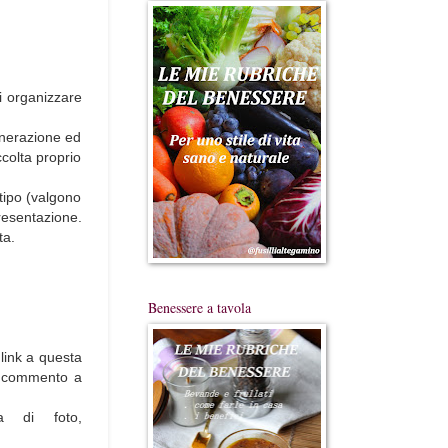
i organizzare
enerazione ed
ccolta proprio
tipo (valgono
presentazione.
ta.
Benessere a tavola
 link a questa
un commento a
ta di foto,