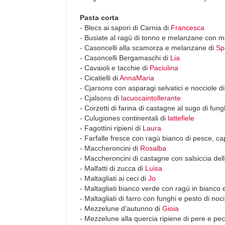
Pasta corta
- Blecs ai sapori di Carnia di
Francesca
- Busiate al ragù di tonno e melanzane con m
- Casoncelli alla scamorza e melanzane di
Sp
- Casoncelli Bergamaschi di
Lia
- Cavaioli e tacchie di
Paciulina
- Cicatielli di
AnnaMaria
- Cjarsons con asparagi selvatici e nocciole d
- Cjalsons di
lacuocaintollerante
- Corzetti di farina di castagne al sugo di fung
- Culugiones continentali di
lattefiele
- Fagottini ripieni di
Laura
- Farfalle fresce con ragù bianco di pesce, ca
- Maccheroncini di
Rosalba
- Maccheroncini di castagne con salsiccia dell
- Malfatti di zucca di
Luisa
- Maltagliati ai ceci di
Jo
- Maltagliati bianco verde con ragù in bianco 
- Maltagliati di farro con funghi e pesto di noci
- Mezzelune d'autunno di
Gioia
- Mezzelune alla quercia ripiene di pere e pe