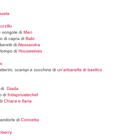
uela
urzillo
 e vongole di
Meri
io di capra di
Babi
beretti di
Alessandra
i lompo di
Housewives
s
atterini, scampi e zucchine di
un'arbanella di basilico
a di
Giada
o di
fridaprivatechef
di
Chiara e Ilaria
mandorle di
Concetta
nberry