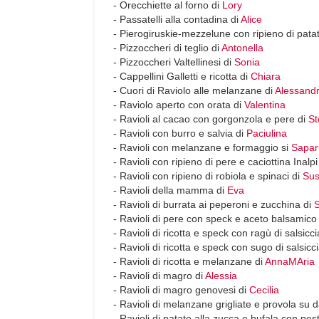
- Orecchiette al forno di
Lory
- Passatelli alla contadina di
Alice
- Pierogiruskie-mezzelune con ripieno di patat
- Pizzoccheri di teglio di
Antonella
- Pizzoccheri Valtellinesi di
Sonia
- Cappellini Galletti e ricotta di
Chiara
- Cuori di Raviolo alle melanzane di
Alessand
- Raviolo aperto con orata di
Valentina
- Ravioli al cacao con gorgonzola e pere di
St
- Ravioli con burro e salvia di
Paciulina
- Ravioli con melanzane e formaggio si
Sapar
- Ravioli con ripieno di pere e caciottina Inalpi
- Ravioli con ripieno di robiola e spinaci di
Su
- Ravioli della mamma di
Eva
- Ravioli di burrata ai peperoni e zucchina di
- Ravioli di pere con speck e aceto balsamico
- Ravioli di ricotta e speck con ragù di salsicci
- Ravioli di ricotta e speck con sugo di salsicc
- Ravioli di ricotta e melanzane di
AnnaMAria
- Ravioli di magro di
Alessia
- Ravioli di magro genovesi di
Cecilia
- Ravioli di melanzane grigliate e provola su 
- Ravioli di patate alla zucca e bufala con pes