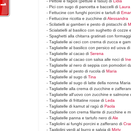
- Pettole e fagioli (pettule e fasul) di
Lidia
- Pici con sugo di pancetta e baccelli di
Laura
- Fettucine con funghi porcini e tartufi di
Eman
- Fettuccine ricotta e zucchine di
Alessandra
- Scilatielli ai gamberi e pesto di pistacchi di
M
- Scialatielli al basilico con sughetto di cozze
- Spaghetti alla chitarra gratinati con formagg
- Tagliatelle ai ceci con crema di zucca e gam
- Tagliatelle al basilico con persico ed uova d
- Tagliatelle al cacao di
Serena
- Tagliatelle al cacao con salsa alle noci di
Ine
- Tagliatelle al nero di seppia con pomodori d
- Tagliatelle al pesto di rucola di
Maria
- Tagliatelle al sugo di
Tina
- Tagliatelle al sugo di latte della nonna Mari
- Tagliatelle alla crema di zucchine e zafferan
- Tagliatelle all'uovo con zucchine e salmone 
- Tagliatelle di frittatine rosse di
Leda
- Tagliatelle di kamut al ragù di
Paola
- Tagliatelle con crema filante di zucchine e 
- Tagliatelle panna e tartufo nero di
Ale
- Tagliolini ai funghi porcini e zafferano di
Cra
- Tagliolini verdi al burro e salvia di
Mirty