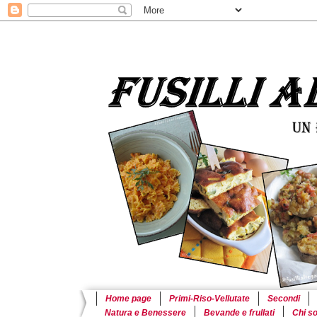
Home page
Primi-Riso-Vellutate
Secondi
Natura e Benessere
Bevande e frullati
Chi s