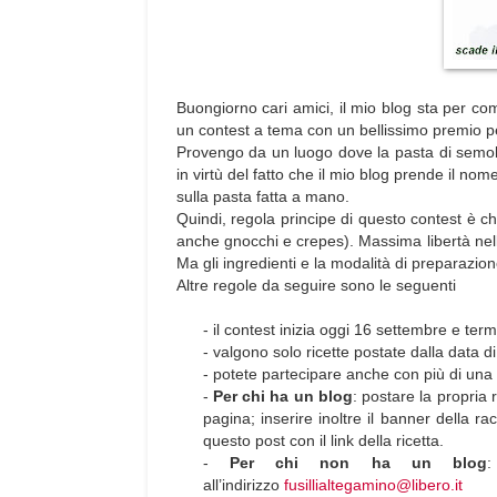
Buongiorno cari amici, il mio blog sta per c
un contest a tema con un bellissimo premio pe
Provengo da un luogo dove la pasta di semol
in virtù del fatto che il mio blog prende il nom
sulla pasta fatta a mano.
Quindi, regola principe di questo contest è 
anche gnocchi e crepes). Massima libertà nella 
Ma gli ingredienti e la modalità di preparazion
Altre regole da seguire sono le seguenti
- il contest inizia oggi 16 settembre e te
- valgono solo ricette postate dalla data di 
- potete partecipare anche con più di una r
-
Per chi ha un blog
: postare la propria r
pagina; inserire inoltre il banner della r
questo post con il link della ricetta.
-
Per chi non ha un blog
:
all’indirizzo
fusillialtegamino@libero.it