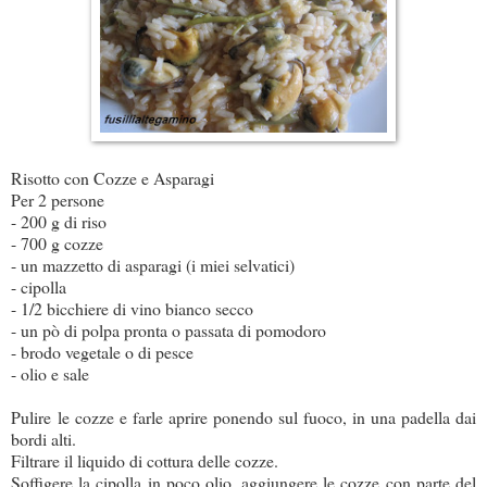
Risotto con Cozze e Asparagi
Per 2 persone
- 200 g di riso
- 700 g cozze
- un mazzetto di asparagi (i miei selvatici)
- cipolla
- 1/2 bicchiere di vino bianco secco
- un pò di polpa pronta o passata di pomodoro
- brodo vegetale o di pesce
- olio e sale
Pulire le cozze e farle aprire ponendo sul fuoco, in una padella dai
bordi alti.
Filtrare il liquido di cottura delle cozze.
Soffigere la cipolla in poco olio, aggiungere le cozze con parte del