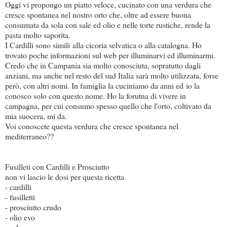
Oggi vi propongo un piatto veloce, cucinato con una verdura che
cresce spontanea nel nostro orto che, oltre ad essere buona
consumata da sola con sale ed olio e nelle torte rustiche, rende la
pasta molto saporita.
I Cardilli sono simili alla cicoria selvatica o alla catalogna. Ho
trovato poche informazioni sul web per illuminarvi ed illuminarmi.
Credo che in Campania sia molto conosciuta, sopratutto dagli
anziani, ma anche nel resto del sud Italia sarà molto utilizzata, forse
però, con altri nomi. In famiglia la cuciniamo da anni ed io la
conosco solo con questo nome. Ho la forutna di vivere in
campagna, per cui consumo spesso quello che l'orto, coltivato da
mia suocera, mi da.
Voi conoscete questa verdura che cresce spontanea nel
mediterraneo??
Fusilleti con Cardilli e Prosciutto
non vi lascio le dosi per questa ricetta
- cardilli
- fusilletti
- prosciutto crudo
- olio evo