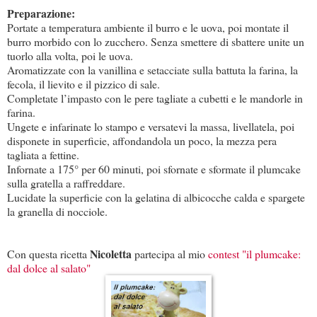
Preparazione:
Portate a temperatura ambiente il burro e le uova, poi montate il
burro morbido con lo zucchero. Senza smettere di sbattere unite un
tuorlo alla volta, poi le uova.
Aromatizzate con la vanillina e setacciate sulla battuta la farina, la
fecola, il lievito e il pizzico di sale.
Completate l’impasto con le pere tagliate a cubetti e le mandorle in
farina.
Ungete e infarinate lo stampo e versatevi la massa, livellatela, poi
disponete in superficie, affondandola un poco, la mezza pera
tagliata a fettine.
Infornate a 175° per 60 minuti, poi sfornate e sformate il plumcake
sulla gratella a raffreddare.
Lucidate la superficie con la gelatina di albicocche calda e spargete
la granella di nocciole.
Nicoletta
Con questa ricetta
partecipa al mio
contest "il plumcake:
dal dolce al salato"