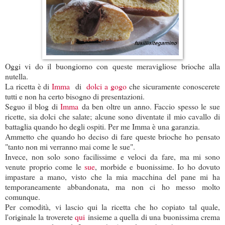
Oggi vi do il buongiorno con queste meravigliose brioche alla
nutella.
La ricetta è di
Imma
di
dolci a gogo
che sicuramente conoscerete
tutti e non ha certo bisogno di presentazioni.
Seguo il blog di
Imma
da ben oltre un anno. Faccio spesso le sue
ricette, sia dolci che salate; alcune sono diventate il mio cavallo di
battaglia quando ho degli ospiti. Per me Imma è una garanzia.
Ammetto che quando ho deciso di fare queste brioche ho pensato
"tanto non mi verranno mai come le sue".
Invece, non solo sono facilissime e veloci da fare, ma mi sono
venute proprio come le
sue
, morbide e buonissime. Io ho dovuto
impastare a mano, visto che la mia macchina del pane mi ha
temporaneamente abbandonata, ma non ci ho messo molto
comunque.
Per comodità, vi lascio qui la ricetta che ho copiato tal quale,
l'originale la troverete
qui
insieme a quella di una buonissima crema