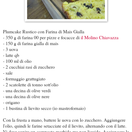
Plumcake Rustico con Farina di Mais Gialla
- 350 g di farina 00 per pizze e focacce di
il Molino Chiavazza
- 150 g di farina gialla di mais
- 3 uova
- latte qb
- 100 ml di olio
- 2 cucchiai rasi di zucchero
- sale
- formaggio grattugiato
- 2 scatolette di tonno sott'olio
- una decina di olive verdi
- una decina di olive nere
- origano
- 1 bustina di lievito secco (io mastrofornaio)
Con la frusta a mano, battere le uova con lo zucchero. Aggiungere
l'olio, quindi le farine setacciate ed il lievito, alternando con il latte.
Vi deve venire un composto morbido ma non liquido. Aggiungere le