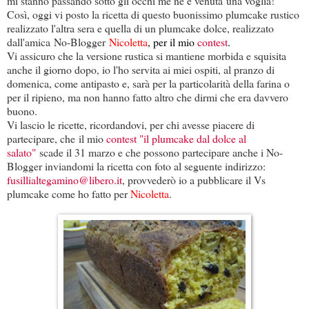
mi stanno passando sotto gli occhi me ne è venuta una voglia!
Così, oggi vi posto la ricetta di questo buonissimo plumcake rustico
realizzato l'altra sera e quella di un plumcake dolce, realizzato
dall'amica No-Blogger
Nicoletta
, per il mio
contest
.
Vi assicuro che la versione rustica si mantiene morbida e squisita
anche il giorno dopo, io l'ho servita ai miei ospiti, al pranzo di
domenica, come antipasto e, sarà per la particolarità della farina o
per il ripieno, ma non hanno fatto altro che dirmi che era davvero
buono.
Vi lascio le ricette, ricordandovi, per chi avesse piacere di
partecipare, che il mio
contest "il plumcake dal dolce al
salato"
scade il 31 marzo e che possono partecipare anche i No-
Blogger inviandomi la ricetta con foto al seguente indirizzo:
fusillialtegamino@libero.it
, provvederò io a pubblicare il Vs
plumcake come ho fatto per
Nicoletta
.