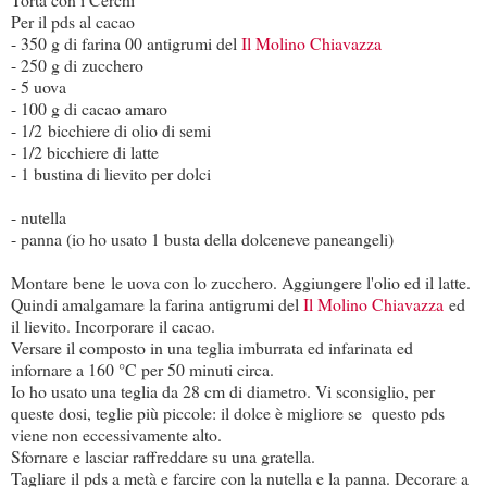
Per il pds al cacao
- 350 g di farina 00 antigrumi del
Il Molino Chiavazza
- 250 g di zucchero
- 5 uova
- 100 g di cacao amaro
- 1/2 bicchiere di olio di semi
- 1/2 bicchiere di latte
- 1 bustina di lievito per dolci
- nutella
- panna (io ho usato 1 busta della dolceneve paneangeli)
Montare bene le uova con lo zucchero. Aggiungere l'olio ed il latte.
Quindi amalgamare la farina antigrumi del
Il Molino Chiavazza
ed
il lievito. Incorporare il cacao.
Versare il composto in una teglia imburrata ed infarinata ed
infornare a 160 °C per 50 minuti circa.
Io ho usato una teglia da 28 cm di diametro. Vi sconsiglio, per
queste dosi, teglie più piccole: il dolce è migliore se questo pds
viene non eccessivamente alto.
Sfornare e lasciar raffreddare su una gratella.
Tagliare il pds a metà e farcire con la nutella e la panna. Decorare a