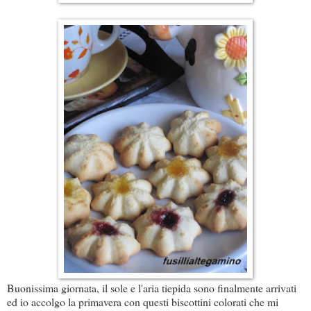
Buonissima giornata, il sole e l'aria tiepida sono finalmente arrivati
ed io accolgo la primavera con questi biscottini colorati che mi