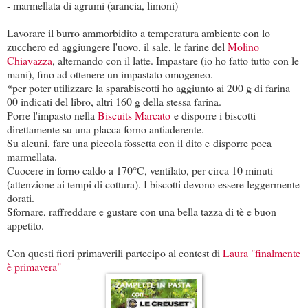
- marmellata di agrumi (arancia, limoni)
Lavorare il burro ammorbidito a temperatura ambiente con lo
zucchero ed aggiungere l'uovo, il sale, le farine del
Molino
Chiavazza
, alternando con il latte. Impastare (io ho fatto tutto con le
mani), fino ad ottenere un impastato omogeneo.
*per poter utilizzare la sparabiscotti ho aggiunto ai 200 g di farina
00 indicati del libro, altri 160 g della stessa farina.
Porre l'impasto nella
Biscuits Marcato
e disporre i biscotti
direttamente su una placca forno antiaderente.
Su alcuni, fare una piccola fossetta con il dito e disporre poca
marmellata.
Cuocere in forno caldo a 170°C, ventilato, per circa 10 minuti
(attenzione ai tempi di cottura). I biscotti devono essere leggermente
dorati.
Sfornare, raffreddare e gustare con una bella tazza di tè e buon
appetito.
Con questi fiori primaverili partecipo al contest di
Laura "finalmente
è primavera"