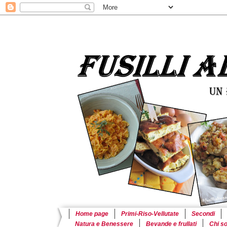
Home page
Primi-Riso-Vellutate
Secondi
Natura e Benessere
Bevande e frullati
Chi s