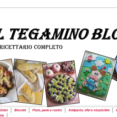
Dolci
Biscotti
Pizze, pane e rustici
Antipasto, sfizi e stuzzichini
ono