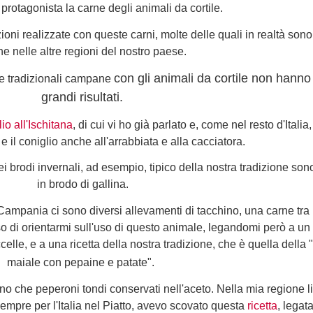
protagonista la carne degli animali da cortile.
ni realizzate con queste carni, molte delle quali in realtà sono
e nelle altre regioni del nostro paese.
con gli animali da cortile
non hanno 
iche tradizionali campane
grandi risultati.
io all'Ischitana
, di cui vi ho già parlato e, come nel resto d'Itali
 e il coniglio anche all'arrabbiata e alla cacciatora.
 nei brodi invernali, ad esempio, tipico della nostra tradizione son
in brodo di gallina.
ampania ci sono diversi allevamenti di tacchino, una carne tra l
so di orientarmi sull'uso di questo animale, legandomi però a un
celle, e a una ricetta della nostra tradizione, che è quella della 
maiale con pepaine e patate".
o che peperoni tondi conservati nell'aceto. Nella mia regione l
sempre per l'Italia nel Piatto, avevo scovato questa
ricetta
, legata