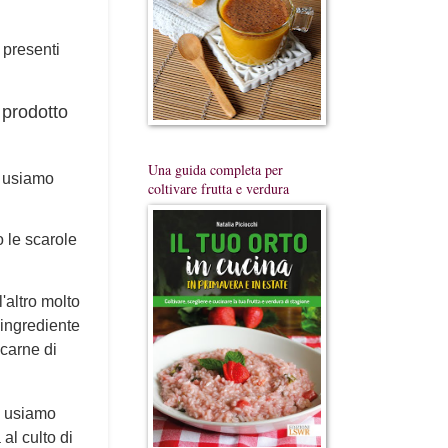
 presenti
prodotto
Una guida completa per
a, usiamo
coltivare frutta e verdura
o le scarole
'altro molto
 ingrediente
"carne di
i usiamo
 al culto di