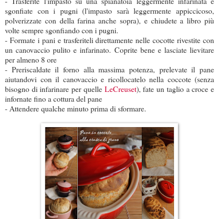
- Trasferite l'impasto su una spianatoia leggermente infarinata e
sgonfiate con i pugni (l'impasto sarà leggermente appiccicoso,
polverizzate con della farina anche sopra), e chiudete a libro più
volte sempre sgonfiando con i pugni.
- Formate i pani e trasferiteli direttamente nelle cocotte rivestite con
un canovaccio pulito e infarinato. Coprite bene e lasciate lievitare
per almeno 8 ore
- Preriscaldate il forno alla massima potenza, prelevate il pane
aiutandovi con il canovaccio e ricollocatelo nella coccote (senza
bisogno di infarinare per quelle
LeCreuset
), fate un taglio a croce e
infornate fino a cottura del pane
- Attendere qualche minuto prima di sformare.