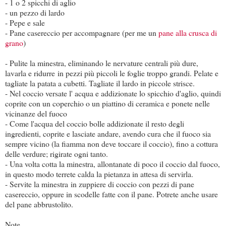
- 1 o 2 spicchi di aglio
- un pezzo di lardo
- Pepe e sale
- Pane casereccio per accompagnare (per me un
pane alla crusca di
grano
)
- Pulite la minestra, eliminando le nervature centrali più dure,
lavarla e ridurre in pezzi più piccoli le foglie troppo grandi. Pelate e
tagliate la patata a cubetti. Tagliate il lardo in piccole strisce.
- Nel coccio versate l' acqua e addizionate lo spicchio d'aglio, quindi
coprite con un coperchio o un piattino di ceramica e ponete nelle
vicinanze del fuoco
- Come l'acqua del coccio bolle addizionate il resto degli
ingredienti, coprite e lasciate andare, avendo cura che il fuoco sia
sempre vicino (la fiamma non deve toccare il coccio), fino a cottura
delle verdure; rigirate ogni tanto.
- Una volta cotta la minestra, allontanate di poco il coccio dal fuoco,
in questo modo terrete calda la pietanza in attesa di servirla.
- Servite la minestra in zuppiere di coccio con pezzi di pane
casereccio, oppure in scodelle fatte con il pane. Potrete anche usare
del pane abbrustolito.
Note