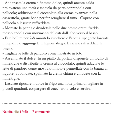
- Addensate la crema a fiamma dolce, quindi ancora calda
prelevatene una metà e tenetela da parte coprendola con
pellicola; addizionate il cioccolato alla crema avanzata nella
casseruola, girate bene per far sciogliere il tutto. Coprite con
pellicola e lasciate raffreddare.
- Montate la panna e dividetela nelle due creme orami fredde,
mescolandola con movimenti delicati dall' alto verso il basso.
- Fate bollire per 7-8 minuti lo zucchero e l'acqua, spegnete lasciate
intiepidire e aggiungete il liquore strega. Lasciate raffreddare la
bagna.
- Tagliate le fette di pandoro come mostrato in foto
- Assemblate il dolce. In un piatto da portata disponete un foglio di
millefoglie e distribuite la crema al cioccolato, quindi adagiate le
fette di pandoro come mostrato in foto e pennellate con la bagna al
liquore, abbondate, spalmate la crema chiara e chiudete con la
millefoglie.
- Lasciate riposare il dolce in frigo una notte prima di tagliare in
piccoli quadrati, cospargere di zucchero a velo e servire.
Natalia
alle
12:50
7 commenti: