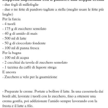
- due fogli di millefoglie
- due o tre fette di pandoro tagliate a stella (meglio usare le fette più
larghe)
Per la farcia
- 4 tuorli
- 175 g di zucchero semolato
- 40 g di amido di mais
- 500 ml di latte
- 50 g di cioccolato fondente
- 100 ml di panna fresca
Per la bagna
- 100 ml di acqua
- 2 cucchiai da tavola di zucchero semolato
- 1 tazzina da caffè di liquore strega
E ancora
- Zucchero a velo per la guarnizione
- Preparate le creme. Portate a bollore il latte. In una casseruola dai
bordi alti, lavorate i tuorli con lo zucchero, fino a ottenere una
crema gonfia, poi addizionate l'amido sempre lavorando con la
frusta e il latte a filo.