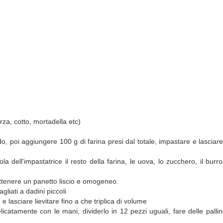
)
za, cotto, mortadella etc)
epido, poi aggiungere 100 g di farina presi dal totale, impastare e lasciare 
 dell'impastatrice il resto della farina, le uova, lo zucchero, il burro (
ttenere un panetto liscio e omogeneo.
gliati a dadini piccoli
lasciare lievitare fino a che triplica di volume
licatamente con le mani, dividerlo in 12 pezzi uguali, fare delle palli