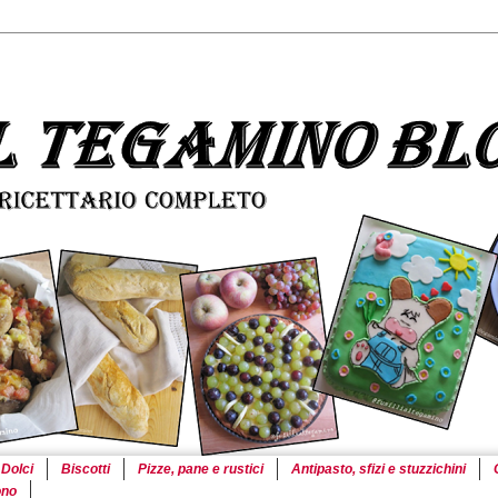
Dolci
Biscotti
Pizze, pane e rustici
Antipasto, sfizi e stuzzichini
ono