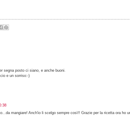
er segna posto ci siano, e anche buoni.
io e un sorriso:-)
0:38
o...da mangiare! Anch'io li scelgo sempre così!! Grazie per la ricetta ora ho un