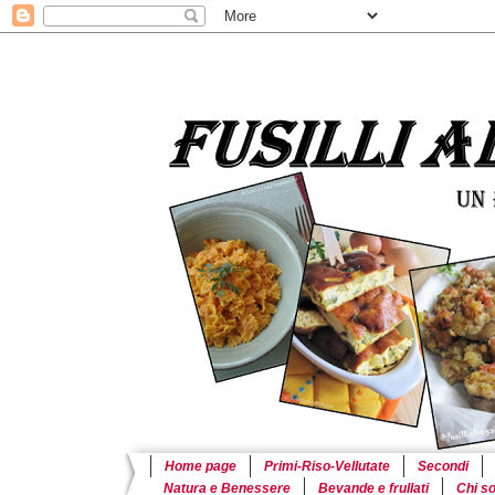
Home page
Primi-Riso-Vellutate
Secondi
Natura e Benessere
Bevande e frullati
Chi s