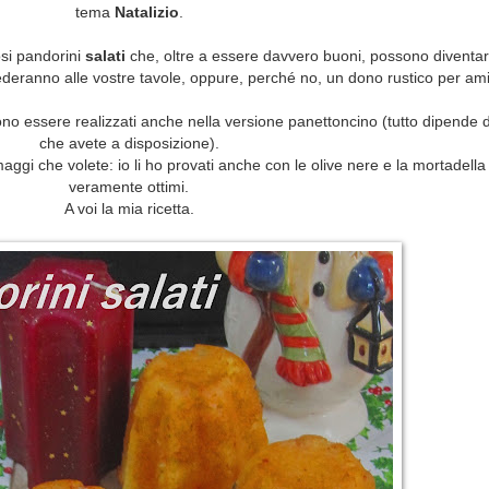
tema
Natalizio
.
osi pandorini
salati
che, oltre a essere davvero buoni, possono diventar
deranno alle vostre tavole, oppure, perché no, un dono rustico per ami
ono essere realizzati anche nella versione panettoncino (tutto dipende 
che avete a disposizione).
rmaggi che volete: io li ho provati anche con le olive nere e la mortadell
veramente ottimi.
A voi la mia ricetta.