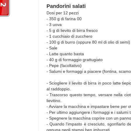
Pandorini salati
Dosi per 12 pezzi
- 350 g di farina 00
- 3 uova
- 5 g di lievito di birra fresco
- 1 cucchiaio di zucchero
- 100 g di burro (oppure 80 ml di olio di semi
- Sale
- Latte quanto basta
- 40 g di formaggio grattugiato
- Pepe (facoltativo)
- Salumi e formaggi a piacere (fontina, scamor
- Sciogliere il lievito di birra in poco latte ti
al raddoppio.
- Trascorso questo tempo, versare nella ciotola
lievitino.
- Avviare la macchina e impastare bene per o
- Per ultimo aggiungere i formaggi e i salumi ta
- Spegnere la macchina coprire con un panno e 
- Quando l'impasto è cresciuto, sgonfiarlo de
ognuna negli stampi ben imburrati