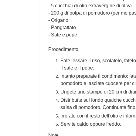
- 5 cucchiai di olio extravergine di oliva
- 200 g di polpa di pomodoro (per me p
- Origano
- Pangrattato
- Sale e pepe
Procedimento
Fate lessare il riso, scolatelo, fate
il sale e il pepe.
Intanto preparate il condimento: fate s
pomodoro e lasciate cuocere per cir
Ungete uno stampo di 20 cm di diam
Distribuite sul fondo qualche cucchia
salsa di pomodoro. Continuate fino
Irrorate con il resto dell'olio e info
Servite caldo oppure freddo.
Note