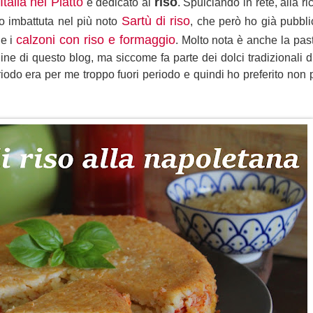
Italia nel Piatto
riso
è dedicato al
. Spulciando in rete, alla r
Sartù di riso
o imbattuta nel più noto
, che però ho già pubblic
calzoni con riso e formaggio
e i
. Molto nota è anche la pasti
ne di questo blog, ma siccome fa parte dei dolci tradizionali
iodo era per me troppo fuori periodo e quindi ho preferito non 