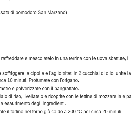
assata di pomodoro San Marzano)
lo raffreddare e mescolatelo in una terrina con le uova sbattute, i
offriggere la cipolla e l'aglio tritati in 2 cucchiai di olio; unite l
ca 10 minuti. Profumate con l'origano.
etro e polverizzate con il pangrattato.
io di riso, livellatelo e ricoprite con le fettine di mozzarella e pa
 a esaurimento degli ingredienti.
rnate il tortino nel forno già caldo a 200 °C per circa 20 minuti.