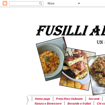
Home page
Primi-Riso-Vellutate
Secondi
Natura e Benessere
Bevande e frullati
Chi s