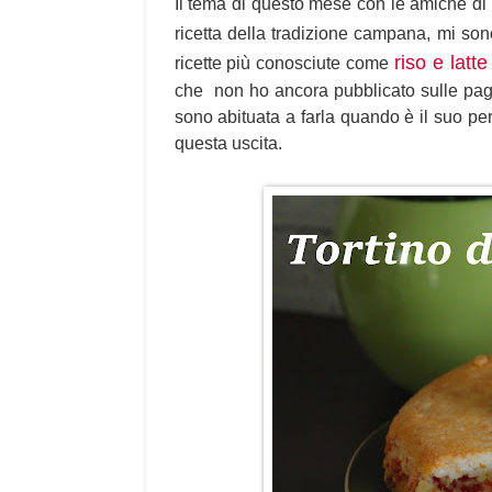
I
l tema di questo mese con le amiche di
ricetta della tradizione campana, mi son
riso e latte
ricette più conosciute come
che non ho ancora pubblicato sulle pagi
sono abituata a farla quando è il suo per
questa uscita.