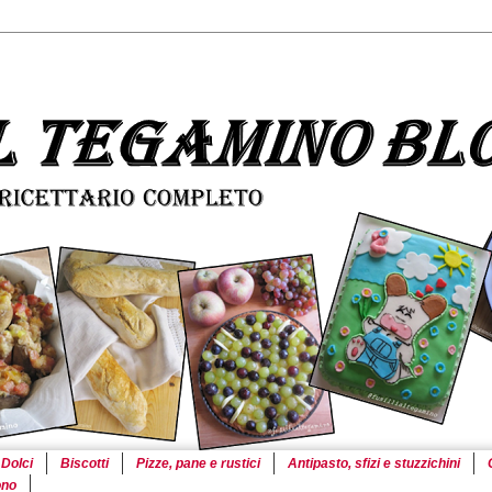
Dolci
Biscotti
Pizze, pane e rustici
Antipasto, sfizi e stuzzichini
ono