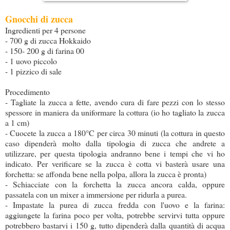
Gnocchi di zucca
Ingredienti per 4 persone
- 700 g di zucca Hokkaido
- 150- 200 g di farina 00
- 1 uovo piccolo
- 1 pizzico di sale
Procedimento
- Tagliate la zucca a fette, avendo cura di fare pezzi con lo stesso
spessore in maniera da uniformare la cottura (io ho tagliato la zucca
a 1 cm)
- Cuocete la zucca a 180°C per circa 30 minuti (la cottura in questo
caso dipenderà molto dalla tipologia di zucca che andrete a
utilizzare, per questa tipologia andranno bene i tempi che vi ho
indicato. Per verificare se la zucca è cotta vi basterà usare una
forchetta: se affonda bene nella polpa, allora la zucca è pronta)
- Schiacciate con la forchetta la zucca ancora calda, oppure
passatela con un mixer a immersione per ridurla a purea.
- Impastate la purea di zucca fredda con l'uovo e la farina:
aggiungete la farina poco per volta, potrebbe servirvi tutta oppure
potrebbero bastarvi i 150 g, tutto dipenderà dalla quantità di acqua