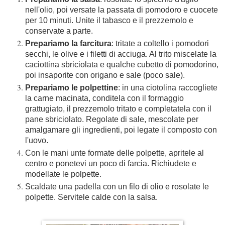
nell'olio, poi versate la passata di pomodoro e cuocete
per 10 minuti. Unite il tabasco e il prezzemolo e
conservate a parte.
Prepariamo la farcitura
: tritate a coltello i pomodori
secchi, le olive e i filetti di acciuga. Al trito miscelate la
caciottina sbriciolata e qualche cubetto di pomodorino,
poi insaporite con origano e sale (poco sale).
Prepariamo le polpettine
: in una ciotolina raccogliete
la carne macinata, conditela con il formaggio
grattugiato, il prezzemolo tritato e completatela con il
pane sbriciolato.
Regolate di sale, mescolate per
amalgamare gli ingredienti, poi legate il composto con
l'uovo.
Con le mani unte formate delle polpette, apritele al
centro e ponetevi un poco di farcia. Richiudete e
modellate le polpette.
Scaldate una padella con un filo di olio e rosolate le
polpette. Servitele calde con la salsa.