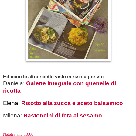
Ed ecco le altre ricette viste in rivista per voi
Daniela:
Galette integrale con quenelle di
ricotta
Elena: 
Risotto alla zucca e aceto balsamico
Milena:
Bastoncini di feta al sesamo
Natalia
alle
10:00