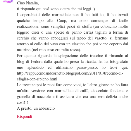
Ciao Natalia,
ti rispondo qui così sono sicura che mi leggi ;)
I coperchietti delle marmellate non li ho fatti io, li ho trovati
qualche tempo alla Coop, ma sono comunque di facile
realizzazione: sono semplici pezzi di stoffa (un cotoncino molto
leggero direi o una specie di panno carta) tagliati a forma di
cerchio che vanno appoggiati sul tappo del vasetto, si fermano
attorno al collo del vaso con un elastico che poi viene coperto dal
nastrino (nel mio caso era rafia rossa).
Per quanto riguarda la spiegazione delle treccine ti rimando al
blog di Fedora dalla quale ho preso la ricetta, lei ha fotografato
uno splendido ed utilissimo passo-passo, lo trovi qui:
http://cappuccinoandcornetto.blogspot.com/2011/01/treccine-di-
sfoglia-con-ripieno.html
Le treccine poi le puoi fare come vuoi, io l'altro giorno ne ho fatta
un'altra versione con marmellata di caffè, cioccolato fondente e
granella di nocciole e ti assicuro che era una vera delizia anche
così!!!
A presto, un abbraccio
Rispondi