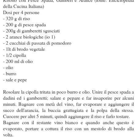
della Cucina Italiana)
Dosi per 4 persone
- 320 g di riso
- 200 g di pesce spada
- 200g di gamberetti sgusciati
- 2 arance biologiche (io 1)
- 2 cucchiai di passata di pomodoro
- 1lt di brodo vegetale
- 1/2 cipolla
- 200 ml di olio
- olio
- burro
- sale e pepe
Rosolare la cipolla tritata in poco burro e olio. Unire il pesce spada a
dadini ed i gamberetti; salare e pepare e far insaporire per alcuni
minuti. Bagnare con metà del vino, far evaporare e aggiungere il
succo dell'arancia, la buccia grattugiata e la polpa della stessa.
Cuocere per altri 5 minuti, quindi aggiungere il riso e farlo tostare.
Bagnare con il restante vino bianco e quando anche questo è
evaporato, portare a cottura il riso con un mestolo di brodo alla
volta.