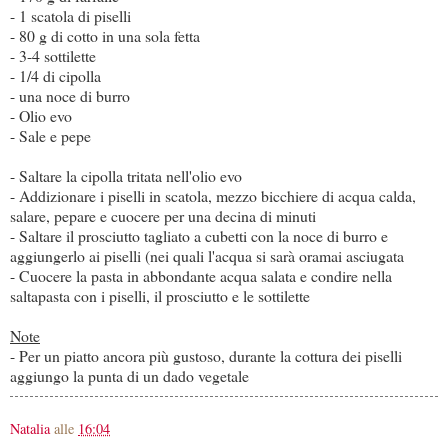
- 1 scatola di piselli
- 80 g di cotto in una sola fetta
- 3-4 sottilette
- 1/4 di cipolla
- una noce di burro
- Olio evo
- Sale e pepe
- Saltare la cipolla tritata nell'olio evo
- Addizionare i piselli in scatola, mezzo bicchiere di acqua calda,
salare, pepare e cuocere per una decina di minuti
- Saltare il prosciutto tagliato a cubetti con la noce di burro e
aggiungerlo ai piselli (nei quali l'acqua si sarà oramai asciugata
- Cuocere la pasta in abbondante acqua salata e condire nella
saltapasta con i piselli, il prosciutto e le sottilette
Note
- Per un piatto ancora più gustoso, durante la cottura dei piselli
aggiungo la punta di un dado vegetale
Natalia
alle
16:04