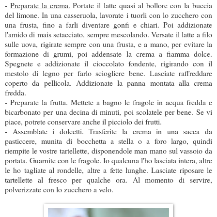
-
Preparate la crema.
Portate il latte quasi al bollore con la buccia
del limone. In una casseruola, lavorate i tuorli con lo zucchero con
una frusta, fino a farli diventare gonfi e chiari. Poi addizionate
l'amido di mais setacciato, sempre mescolando. Versate il latte a filo
sulle uova, rigirate sempre con una frusta, e a mano, per evitare la
formazione di grumi, poi addensate la crema a fiamma dolce.
Spegnete e addizionate il cioccolato fondente, rigirando con il
mestolo di legno per farlo sciogliere bene. Lasciate raffreddare
coperto da pellicola. Addizionate la panna montata alla crema
fredda.
- Preparate la frutta. Mettete a bagno le fragole in acqua fredda e
bicarbonato per una decina di minuti, poi scolatele per bene. Se vi
piace, potrete conservare anche il picciolo dei frutti.
- Assemblate i dolcetti. Trasferite la crema in una sacca da
pasticcere, munita di bocchetta a stella o a foro largo, quindi
riempite le vostre tartellette, disponendole man mano sul vassoio da
portata. Guarnite con le fragole. Io qualcuna l'ho lasciata intera, altre
le ho tagliate al rondelle, altre a fette lunghe. Lasciate riposare le
tartellette al fresco per qualche ora. Al momento di servire,
polverizzate con lo zucchero a velo.