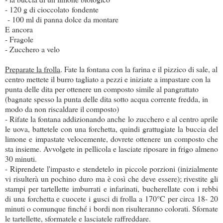
- 120 g di cioccolato fondente
- 100 ml di panna dolce da montare
E ancora
- Fragole
- Zucchero a velo
Preparate la frolla
. Fate la fontana con la farina e il pizzico di sale, al
centro mettete il burro tagliato a pezzi e iniziate a impastare con la
punta delle dita per ottenere un composto simile al pangrattato
(bagnate spesso la punta delle dita sotto acqua corrente fredda, in
modo da non riscaldare il composto)
- Rifate la fontana addizionando anche lo zucchero e al centro aprile
le uova, battetele con una forchetta, quindi grattugiate la buccia del
limone e impastate velocemente, dovrete ottenere un composto che
sta insieme. Avvolgete in pellicola e lasciate riposare in frigo almeno
30 minuti.
- Riprendete l'impasto e stendetelo in piccole porzioni (inizialmente
vi risulterà un pochino duro ma è così che deve essere); rivestite gli
stampi per tartellette imburrati e infarinati, bucherellate con i rebbi
di una forchetta e cuocete i gusci di frolla a 170°C per circa 18- 20
minuti o comunque finché i bordi non risulteranno colorati. Sfornate
le tartellette, sformatele e lasciatele raffreddare.