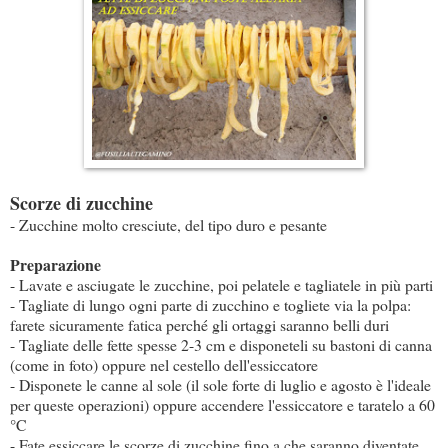
Scorze di zucchine
- Zucchine molto cresciute, del tipo duro e pesante
Preparazione
- Lavate e asciugate le zucchine, poi pelatele e tagliatele in più parti
- Tagliate di lungo ogni parte di zucchino e togliete via la polpa:
farete sicuramente fatica perché gli ortaggi saranno belli duri
- Tagliate delle fette spesse 2-3 cm e disponeteli su bastoni di canna
(come in foto) oppure nel cestello dell'essiccatore
- Disponete le canne al sole (il sole forte di luglio e agosto è l'ideale
per queste operazioni) oppure accendere l'essiccatore e taratelo a 60
°C
- Fate essiccare le scorze di zucchine fino a che saranno diventate