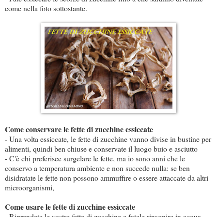
come nella foto sottostante.
Come conservare le fette di zucchine essiccate
- Una volta essiccate, le fette di zucchine vanno divise in bustine per
alimenti, quindi ben chiuse e conservate il luogo buio e asciutto
- C'è chi preferisce surgelare le fette, ma io sono anni che le
conservo a temperatura ambiente e non succede nulla: se ben
disidratate le fette non possono ammuffire o essere attaccate da altri
microorganismi,
Come usare le fette di zucchine essiccate
- Riprendete le vostre fette di zucchine e fatele rinvenire in acqua