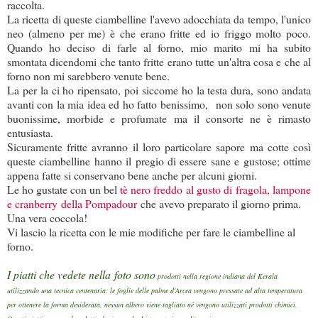
raccolta.
La ricetta di queste ciambelline l'avevo adocchiata da tempo, l'unico
neo (almeno per me) è che erano fritte ed io friggo molto poco.
Quando ho deciso di farle al forno, mio marito mi ha subito
smontata dicendomi che tanto fritte erano tutte un'altra cosa e che al
forno non mi sarebbero venute bene.
La per la ci ho ripensato, poi siccome ho la testa dura, sono andata
avanti con la mia idea ed ho fatto benissimo, non solo sono venute
buonissime, morbide e profumate ma il consorte ne è rimasto
entusiasta.
Sicuramente fritte avranno il loro particolare sapore ma cotte così
queste ciambelline hanno il pregio di essere sane e gustose; ottime
appena fatte si conservano bene anche per alcuni giorni.
Le ho gustate con un bel
tè nero freddo al gusto di fragola, lampone
e cranberry
della Pompadour
che avevo preparato il giorno prima.
Una vera coccola!
Vi lascio la ricetta con le mie modifiche per fare le ciambelline al
forno.
I piatti che vedete nella foto sono
prodotti nella regione indiana del Kerala
utilizzando una tecnica centenaria: le foglie delle palme d'Arcea vengono pressate ad alta temperatura
per ottenere la forma desiderata, nessun albero viene tagliato né vengono utilizzati prodotti chimici.