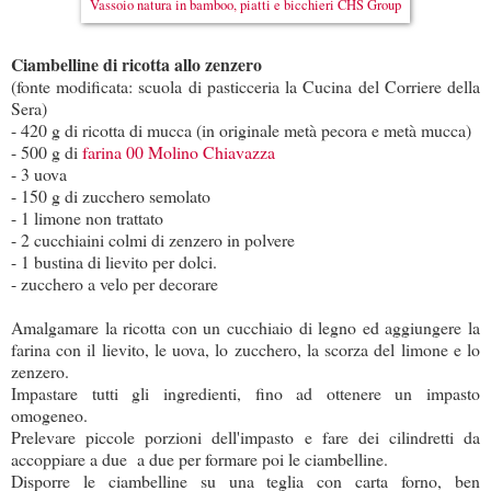
Vassoio natura in bamboo, piatti e bicchieri CHS Group
Ciambelline di ricotta allo zenzero
(fonte modificata: scuola di pasticceria la Cucina del Corriere della
Sera)
- 420 g di ricotta di mucca (in originale metà pecora e metà mucca)
- 500 g di
farina 00 Molino Chiavazza
- 3 uova
- 150 g di zucchero semolato
- 1 limone non trattato
- 2 cucchiaini colmi di zenzero in polvere
- 1 bustina di lievito per dolci.
- zucchero a velo per decorare
Amalgamare la ricotta con un cucchiaio di legno ed aggiungere la
farina con il lievito, le uova, lo zucchero, la scorza del limone e lo
zenzero.
Impastare tutti gli ingredienti, fino ad ottenere un impasto
omogeneo.
Prelevare piccole porzioni dell'impasto e fare dei cilindretti da
accoppiare a due a due per formare poi le ciambelline.
Disporre le ciambelline su una teglia con carta forno, ben