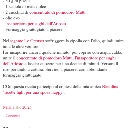
- 50 g di piselli
- 1 scatola di mais dolce
- 2 cucchiai di
concentrato di pomodoro Mutti
- olio evo
-
insaporitore per sughi dell'Ariosto
- Formaggio grattugiato a piacere
Nel
tegame Le Creuset
soffriggere la cipolla con l'olio, quindi unire
tutte le altre verdure.
Far insaporire ancora qualche minuto, poi coprire con acqua calda,
unire il
concentrato
di pomodoro Mutti,
l'insaporitore per sughi
dell'Ariosto
e lasciar cuocere per una decina di minuti. Versare il
riso portando a cottura. Servire, a piacere, con abbondante
formaggio grattugiato.
COn questa ricetta partecipo al contest della mia amica
Bietolina
"ricette light per una sposa happy".
Natalia
alle
20:25
Condividi