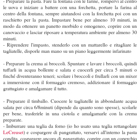
- Preparare la pasta. Fare la fontana con le farine, rompervi al centro
le uova e iniziare a battere con una forchetta, portare la farina al
centro della fontana, sempre aiutandosi con la forchetta poi con un
raschietto per la pasta. Impastare bene per almeno 10 minuti, in
modo da ottenere un panetto morbido e omogeneo, coprire con un
canovaccio e lasciar riposare a temperatura ambiente per almeno 30
minuti.
- Riprendere l'impasto, stenderlo con un mattarello e ritagliare le
tagliatelle, disporle man mano su un piano leggermente infarinato
- Preparare la crema ai broccoli. Spuntare e lavare i broccoli, quindi
tuffarli in acqua bollente e salata e cuocerli per circa 5 minuti o
finché diventeranno teneri; scolare i broccoli e frullarli con un mixer
a immersione con il formaggio cremoso, addizionare il formaggio
grattugiato e amalgamare il tutto.
- Preparare il timballo. Cuocere le tagliatelle in abbondante acqua
salata per circa 6/8minuti (dipende da quanto sono spesse), scolarle
per bene, trasferirle in una ciotola e amalgamarle con la crema
preparate.
- Imburrare una teglia da forno (io ho usato una teglia rettangolare
LeCreuset
) e cospargere di pangrattato, versarvi all'interno la pasta
condita, cospargere ancora di pangrattato, coprire con un coperchio