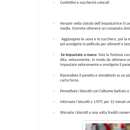
-
Confettini e zuccherini colorati
-
Versate nella ciotola dell’impastatrice il c
media. Dovrete ottenere un composto simil
-
Aggiungete le uova e lo zucchero, poi la 
poi avvolgete in pellicola per alimenti e lasc
-
Se impastate a mano
: fate la fontana con
dita, velocemente, in modo da ottenere un p
Impastate velocemente e avvolgete il panetto
-
Riprendete il panetto e stendetelo su un pia
carta forno.
-
Pennellate i biscotti con l’albume battuto 
-
Infornate i biscotti a 170°C per 12 minuti c
-
Sfornate i biscotti e una volta freddi conser