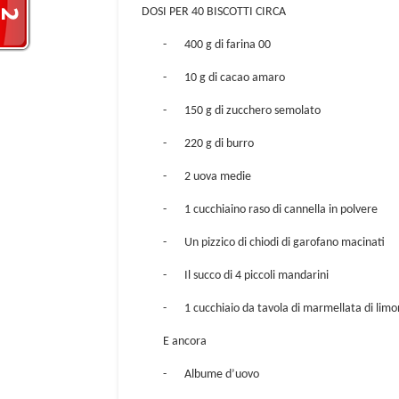
DOSI PER 40 BISCOTTI CIRCA
-
400 g di farina 00
-
10 g di cacao amaro
-
150 g di zucchero semolato
-
220 g di burro
-
2 uova medie
-
1 cucchiaino raso di cannella in polvere
-
Un pizzico di chiodi di garofano macinati
-
Il succo di 4 piccoli mandarini
-
1 cucchiaio da tavola di marmellata di limo
E ancora
-
Albume d’uovo