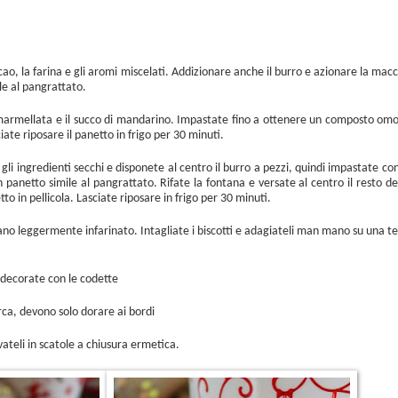
acao, la farina e gli aromi miscelati. Addizionare anche il burro e azionare la mac
e al pangrattato.
marmellata e il succo di mandarino. Impastate fino a ottenere un composto omo
iate riposare il panetto in frigo per 30 minuti.
 gli ingredienti secchi e disponete al centro il burro a pezzi, quindi impastate co
anetto simile al pangrattato. Rifate la fontana e versate al centro il resto deg
 in pellicola. Lasciate riposare in frigo per 30 minuti.
no leggermente infarinato. Intagliate i biscotti e adagiateli man mano su una tegl
e decorate con le codette
irca, devono solo dorare ai bordi
vateli in scatole a chiusura ermetica.