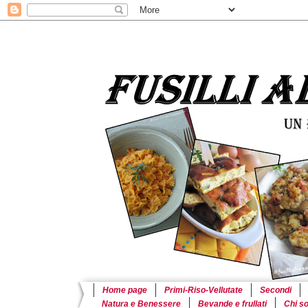
Home page
Primi-Riso-Vellutate
Secondi
Natura e Benessere
Bevande e frullati
Chi s