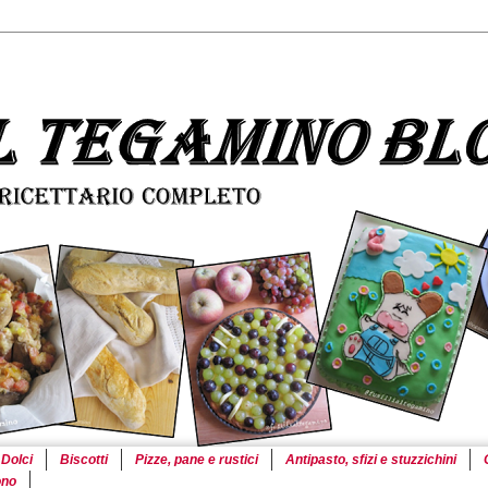
Dolci
Biscotti
Pizze, pane e rustici
Antipasto, sfizi e stuzzichini
ono