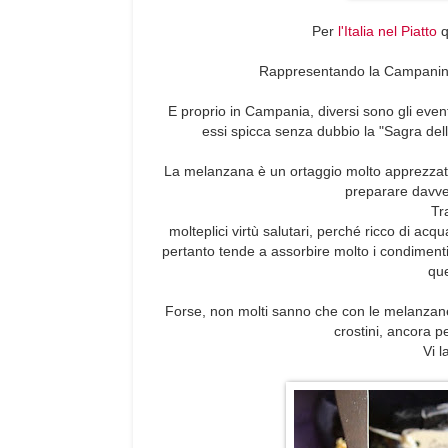
Per
l'Italia nel Piatto
q
Rappresentando la Campanina n
E proprio in Campania, diversi sono gli event
essi spicca senza dubbio la "Sagra dell
La melanzana è un ortaggio molto apprezzato
preparare davver
Tr
molteplici virtù salutari, perché ricco di acq
pertanto tende a assorbire molto i condimenti
que
Forse, non molti sanno che con le melanzane
crostini, ancora 
Vi l