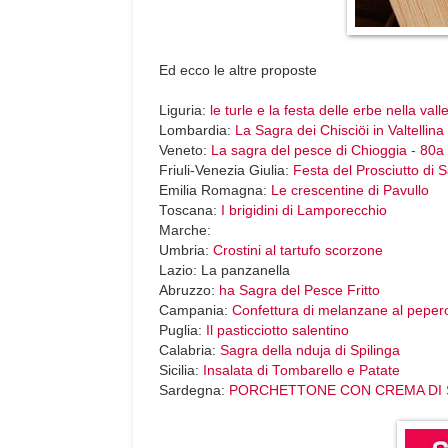
Ed ecco le altre proposte
Liguria:
le turle e la festa delle erbe nella vall
Lombardia:
La Sagra dei Chisciöi in Valtellina
Veneto:
La sagra del pesce di Chioggia - 80a
Friuli-Venezia Giulia:
Festa del Prosciutto di S
Emilia Romagna:
Le crescentine di Pavullo
Toscana:
I brigidini di Lamporecchio
Marche:
Umbria:
Crostini al tartufo scorzone
Lazio: La panzanella
Abruzzo:
ha Sagra del Pesce Fritto
Campania:
Confettura di melanzane al pepero
Puglia:
Il pasticciotto salentino
Calabria:
Sagra della nduja di Spilinga
Sicilia:
Insalata di Tombarello e Patate
Sardegna:
PORCHETTONE CON CREMA DI 