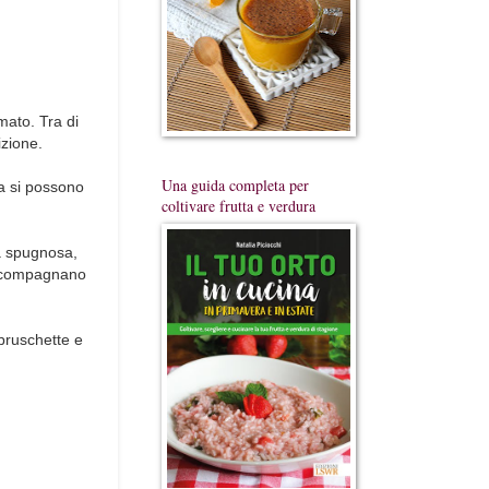
mato. Tra di
izione.
Una guida completa per
a si possono
coltivare frutta e verdura
ra spugnosa,
 accompagnano
bruschette e