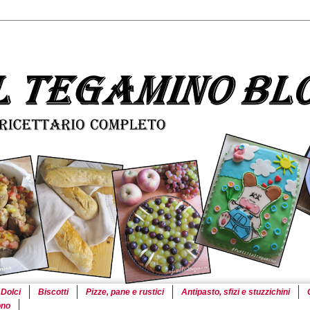
Dolci
Biscotti
Pizze, pane e rustici
Antipasto, sfizi e stuzzichini
ono