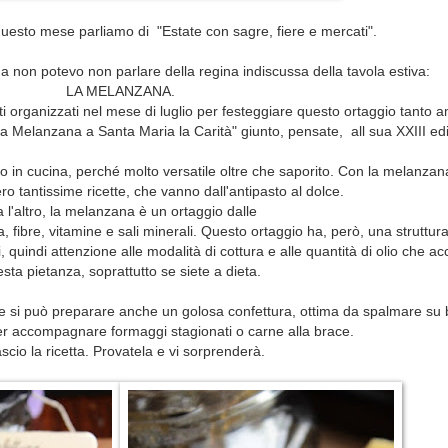
uesto mese parliamo di "Estate con sagre, fiere e mercati".
on potevo non parlare della regina indiscussa della tavola estiva:
LA MELANZANA.
i organizzati nel mese di luglio per festeggiare questo ortaggio tanto a
a Melanzana a Santa Maria la Carità" giunto, pensate, all sua XXIII ed
 in cucina, perché molto versatile oltre che saporito. Con la melanzan
o tantissime ricette, che vanno dall'antipasto al dolce.
a l'altro, la melanzana è un ortaggio dalle
ua, fibre, vitamine e sali minerali. Questo ortaggio ha, però, una struttu
, quindi attenzione alle modalità di cottura e alle quantità di olio che
sta pietanza, soprattutto se siete a dieta.
 si può preparare anche un golosa confettura, ottima da spalmare su 
per accompagnare formaggi stagionati o carne alla brace.
ascio la ricetta. Provatela e vi sorprenderà.