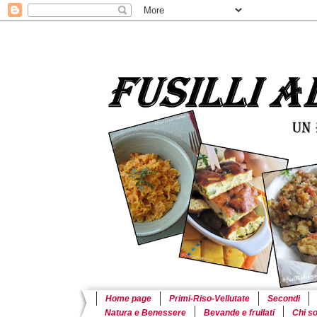
Home page
Primi-Riso-Vellutate
Secondi
Natura e Benessere
Bevande e frullati
Chi s