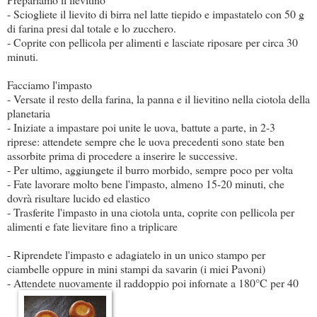
- Sciogliete il lievito di birra nel latte tiepido e impastatelo con 50 g
di farina presi dal totale e lo zucchero.
- Coprite con pellicola per alimenti e lasciate riposare per circa 30
minuti.
Facciamo l'impasto
- Versate il resto della farina, la panna e il lievitino nella ciotola della
planetaria
- Iniziate a impastare poi unite le uova, battute a parte, in 2-3
riprese: attendete sempre che le uova precedenti sono state ben
assorbite prima di procedere a inserire le successive.
- Per ultimo, aggiungete il burro morbido, sempre poco per volta
- Fate lavorare molto bene l'impasto, almeno 15-20 minuti, che
dovrà risultare lucido ed elastico
- Trasferite l'impasto in una ciotola unta, coprite con pellicola per
alimenti e fate lievitare fino a triplicare
- Riprendete l'impasto e adagiatelo in un unico stampo per
ciambelle oppure in mini stampi da savarin (i miei Pavoni)
- Attendete nuovamente il raddoppio poi infornate a 180°C per 40