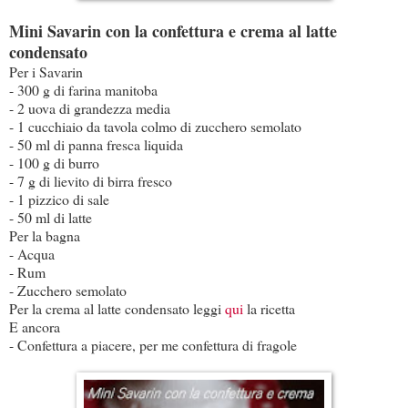
Mini Savarin con la confettura e crema al latte
condensato
Per i Savarin
- 300 g di farina manitoba
- 2 uova di grandezza media
- 1 cucchiaio da tavola colmo di zucchero semolato
- 50 ml di panna fresca liquida
- 100 g di burro
- 7 g di lievito di birra fresco
- 1 pizzico di sale
- 50 ml di latte
Per la bagna
- Acqua
- Rum
- Zucchero semolato
Per la crema al latte condensato leggi
qui
la ricetta
E ancora
- Confettura a piacere, per me confettura di fragole