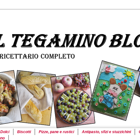
Dolci
Biscotti
Pizze, pane e rustici
Antipasto, sfizi e stuzzichini
ono