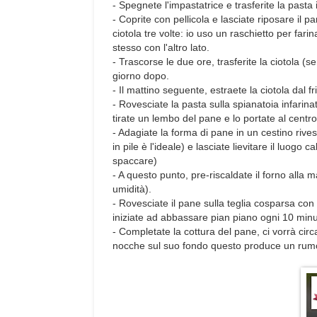
- Spegnete l'impastatrice e trasferite la past
- Coprite con pellicola e lasciate riposare il 
ciotola tre volte: io uso un raschietto per farin
stesso con l'altro lato.
- Trascorse le due ore, trasferite la ciotola (s
giorno dopo.
- Il mattino seguente, estraete la ciotola dal 
- Rovesciate la pasta sulla spianatoia infarin
tirate un lembo del pane e lo portate al centro 
- Adagiate la forma di pane in un cestino rives
in pile è l'ideale) e lasciate lievitare il luog
spaccare)
- A questo punto, pre-riscaldate il forno alla
umidità).
- Rovesciate il pane sulla teglia cosparsa con 
iniziate ad abbassare pian piano ogni 10 minut
- Completate la cottura del pane, ci vorrà cir
nocche sul suo fondo questo produce un rum