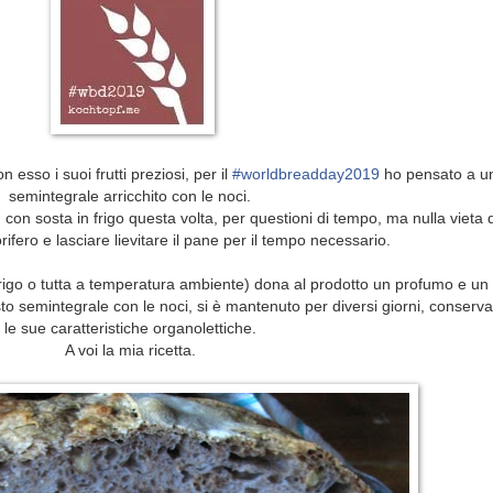
#worldbreadday2019
 esso i suoi frutti preziosi, per il
ho pensato a u
semintegrale arricchito con le noci.
con sosta in frigo questa volta, per questioni di tempo, ma nulla vieta di
rifero e lasciare lievitare il pane per il tempo necessario.
n frigo o tutta a temperatura ambiente) dona al prodotto un profumo e u
sto semintegrale con le noci, si è mantenuto per diversi giorni, conser
le sue caratteristiche organolettiche.
A voi la mia ricetta.