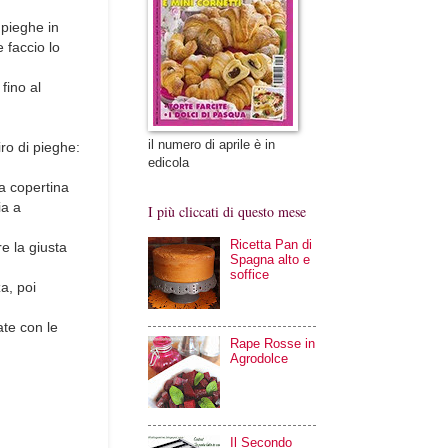
 pieghe in
e faccio lo
fino al
il numero di aprile è in
ro di pieghe:
edicola
la copertina
ia a
I più cliccati di questo mese
Ricetta Pan di
e la giusta
Spagna alto e
soffice
a, poi
ate con le
Rape Rosse in
Agrodolce
Il Secondo