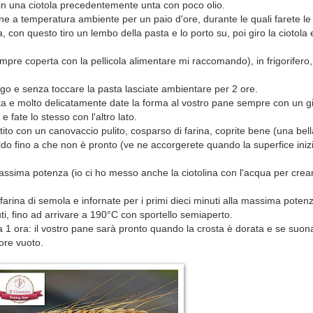
a in una ciotola precedentemente unta con poco olio.
pane a temperatura ambiente per un paio d'ore, durante le quali farete le
a, con questo tiro un lembo della pasta e lo porto su, poi giro la ciotola 
empre coperta con la pellicola alimentare mi raccomando), in frigorifero, 
frigo e senza toccare la pasta lasciate ambientare per 2 ore.
ata e molto delicatamente date la forma al vostro pane sempre con un gi
e fate lo stesso con l'altro lato.
tito con un canovaccio pulito, cosparso di farina, coprite bene (una bel
o caldo fino a che non è pronto (ve ne accorgerete quando la superfice iniz
 massima potenza (io ci ho messo anche la ciotolina con l'acqua per crear
farina di semola e infornate per i primi dieci minuti alla massima potenz
i, fino ad arrivare a 190°C con sportello semiaperto.
ca 1 ora: il vostro pane sarà pronto quando la crosta è dorata e se suon
ore vuoto.