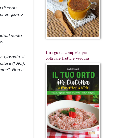
di certo 
i un giorno 
virtualmente 
to.
Una guida completa per
 giornata si 
coltivare frutta e verdura
ltura (FAO). 
pane". Non a 