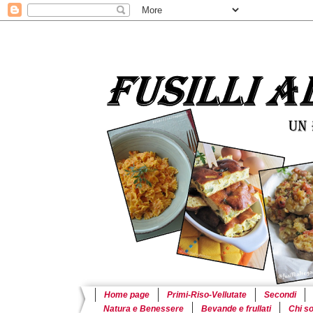
Home page
Primi-Riso-Vellutate
Secondi
Natura e Benessere
Bevande e frullati
Chi s