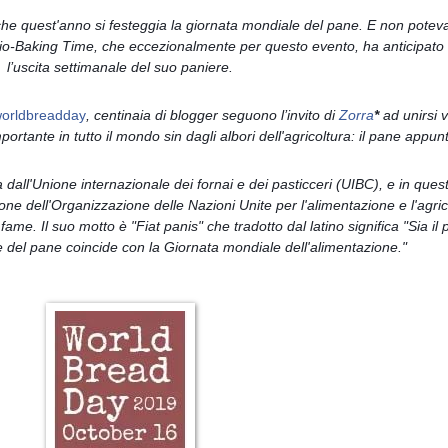
he quest'anno si festeggia la giornata mondiale del pane. E non poteva 
aio-Baking Time, che eccezionalmente per questo evento, ha anticipato d
l’uscita settimanale del suo paniere.
orldbreadday
, centinaia di blogger seguono l’invito di 
Zorra
*
 ad unirsi 
rtante in tutto il mondo sin dagli albori dell'agricoltura: il pane appun
all'Unione internazionale dei fornai e dei pasticceri (UIBC), e in questa
e dell'Organizzazione delle Nazioni Unite per l'alimentazione e l'agrico
me. Il suo motto è "Fiat panis" che tradotto dal latino significa "Sia il 
 del pane coincide con la Giornata mondiale dell'alimentazione."