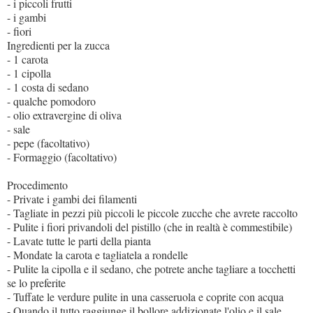
- i piccoli frutti
- i gambi
- fiori
Ingredienti per la zucca
- 1 carota
- 1 cipolla
- 1 costa di sedano
- qualche pomodoro
- olio extravergine di oliva
- sale
- pepe (facoltativo)
- Formaggio (facoltativo)
Procedimento
- Private i gambi dei filamenti
- Tagliate in pezzi più piccoli le piccole zucche che avrete raccolto
- Pulite i fiori privandoli del pistillo (che in realtà è commestibile)
- Lavate tutte le parti della pianta
- Mondate la carota e tagliatela a rondelle
- Pulite la cipolla e il sedano, che potrete anche tagliare a tocchetti
se lo preferite
- Tuffate le verdure pulite in una casseruola e coprite con acqua
- Quando il tutto raggiunge il bollore addizionate l'olio e il sale