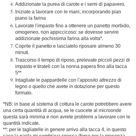
Addizionate la purea di carote e i semi di papavero.
Iniziate a lavorare con le mani, incorporando pian
piano la farina
Lavorate l'impasto fino a ottenere un panetto morbido,
omogeneo, non appiccicoso: se dovesse servire
addizionate pochissima farina alla volta*.
Coprite il panetto e lasciatelo riposare almeno 30
minuti.
Trascorso il tempo di riposo, prelevate piccoli pezzi di
impasto e tirateli con la nonna papera fino alla tacca
5**
Intagliate le pappardelle con l'apposito attrezzo di
legno o quello che avete in dotazione per questo
formato.
*NB: in base al sistema di cottura le carote potrebbero avere
una certa quantità di acqua, se le cuocete al microonde
questa sarà minima e non avrete problemi a lavorare con le
quantità indicate.
**: per le tagliatelle in genere arrivo alla tacca 4, in questo
caso la pasta mi sembrava spessa (forse per la presenza