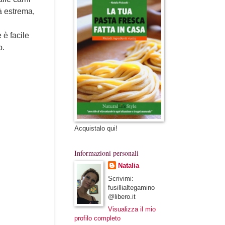
à estrema,
 è facile
o.
Acquistalo qui!
Informazioni personali
Natalia
Scrivimi:
fusillialtegamino
@libero.it
Visualizza il mio
profilo completo