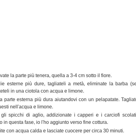
vate la parte più tenera, quella a 3-4 cm sotto il fiore.
glie esterne più dure, tagliateli a metà, eliminate la barba (s
tteteli in una ciotola con acqua e limone.
a parte esterna più dura aiutandovi con un pelapatate. Taglia
uesti nell'acqua e limone.
gli spicchi di aglio, addizionate i capperi e i carciofi scola
 in questa fase, io l'ho aggiunto verso fine cottura.
ite con acqua calda e lasciate cuocere per circa 30 minuti.