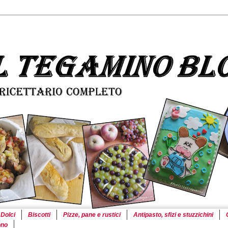
Dolci
Biscotti
Pizze, pane e rustici
Antipasto, sfizi e stuzzichini
ono