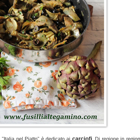
carciofi
"Italia nel Piatto" è dedicato ai
. Di regione in regio