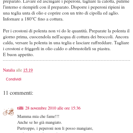
preparato. Lavare ed asciugare i peperoni, tagliare la calotta, pulirne
l'interno e riempirli con il preparato. Disporre i peperoni ripieni in
una teglia unta di olio e coprire con un trito di cipolla ed aglio.
Infornare a 180°C fino a cottura.
Per i crostoni di polenta non vi do le quantità. Preparate la polenta il
giorno prima, cuocendola nell'acqua di cottura dei broccoli. Ancora
calda, versare la polenta in una teglia e lasciare raffreddare. Tagliare
i crostoni e friggerli in olio caldo o abbrustolirli su piastra.
E buon appetito.
Natalia
alle
15:19
Condividi
11 commenti:
tilli
28 novembre 2010 alle ore 15:36
Mamma mia che fame!!!
Anche se ho già mangiato.
Purtroppo, i peperoni non li posso mangiare,