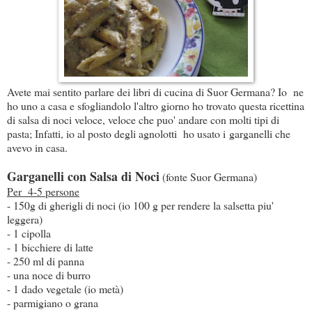
Avete mai sentito parlare dei libri di cucina di Suor Germana? Io ne
ho uno a casa e sfogliandolo l'altro giorno ho trovato questa ricettina
di salsa di noci veloce, veloce che puo' andare con molti tipi di
pasta; Infatti, io al posto degli agnolotti ho usato i garganelli che
avevo in casa.
Garganelli con Salsa di Noci
(fonte Suor Germana)
Per 4-5 persone
- 150g di gherigli di noci (io 100 g per rendere la salsetta piu'
leggera)
- 1 cipolla
- 1 bicchiere di latte
- 250 ml di panna
- una noce di burro
- 1 dado vegetale (io metà)
- parmigiano o grana