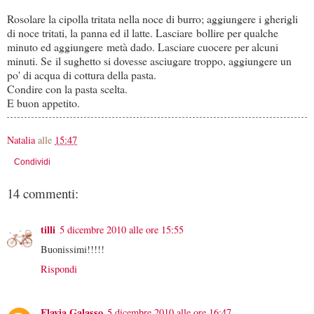
Rosolare la cipolla tritata nella noce di burro; aggiungere i gherigli
di noce tritati, la panna ed il latte. Lasciare bollire per qualche
minuto ed aggiungere metà dado. Lasciare cuocere per alcuni
minuti. Se il sughetto si dovesse asciugare troppo, aggiungere un
po' di acqua di cottura della pasta.
Condire con la pasta scelta.
E buon appetito.
Natalia
alle
15:47
Condividi
14 commenti:
tilli
5 dicembre 2010 alle ore 15:55
Buonissimi!!!!!
Rispondi
Flavia Galasso
5 dicembre 2010 alle ore 16:47