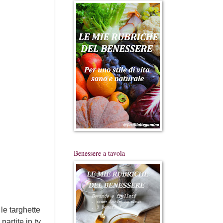
Benessere a tavola
 le targhette
partite in tv