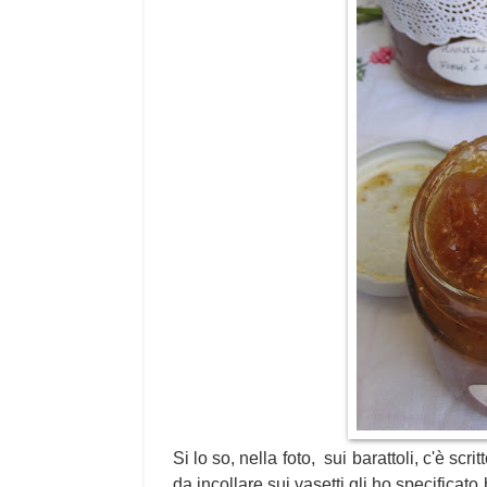
Si lo so, nella foto, sui barattoli, c'è sc
da incollare sui vasetti gli ho specificato