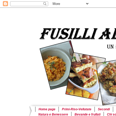
Home page
Primi-Riso-Vellutate
Secondi
Natura e Benessere
Bevande e frullati
Chi s