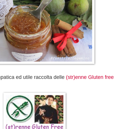
patica ed utile raccolta delle
(str)enne Gluten free