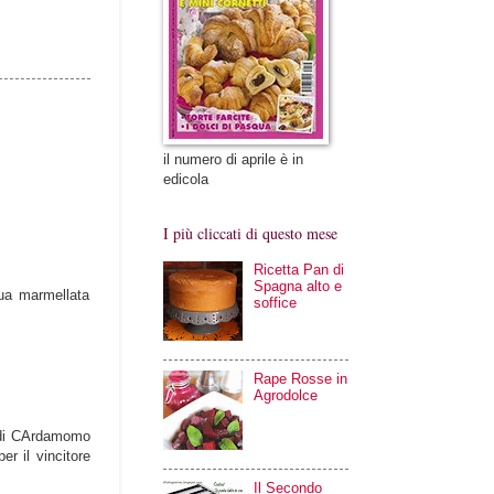
il numero di aprile è in
edicola
I più cliccati di questo mese
Ricetta Pan di
Spagna alto e
 tua marmellata
soffice
Rape Rosse in
Agrodolce
a di CArdamomo
er il vincitore
Il Secondo