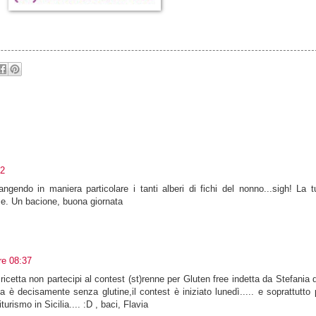
22
impiangendo in maniera particolare i tanti alberi di fichi del nonno...sigh! La
me. Un bacione, buona giornata
re 08:37
cetta non partecipi al contest (st)renne per Gluten free indetta da Stefani
ta è decisamente senza glutine,il contest è iniziato lunedì..... e soprattutto p
urismo in Sicilia.... :D , baci, Flavia