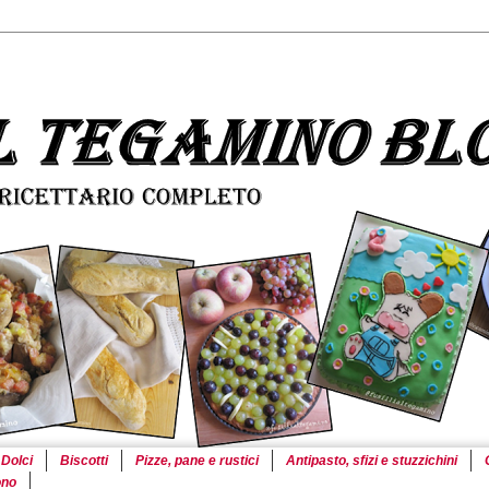
Dolci
Biscotti
Pizze, pane e rustici
Antipasto, sfizi e stuzzichini
ono