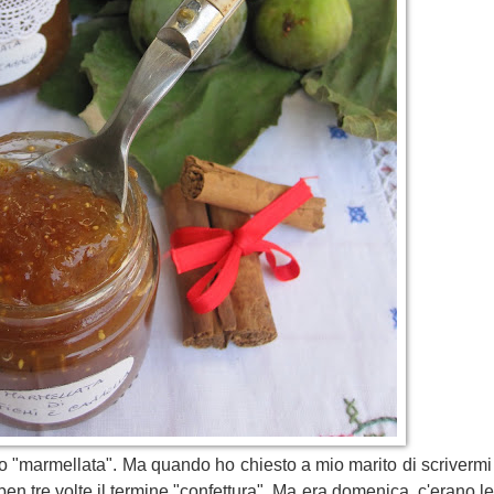
ritto "marmellata". Ma quando ho chiesto a mio marito di scrivermi
 ben tre volte il termine "confettura". Ma era domenica, c'erano le 