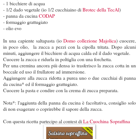
- 1 bicchiere di acqua
- 1/2 dado vegetale (io 1/2 cucchiaino di
Brotec della TecAl
)
- panna da cucina
CODAP
- formaggio grattugiato
- olio evo
In una capiente saltapasta (io
Domo collezione Majolica
) cuocere,
in poco olio, la zucca a pezzi con la cipolla tritata. Dopo alcuni
minuti, aggiungere il bicchiere di acqua calda ed il dado vegetale.
Cuocere la zucca e ridurla in poltiglia con una forchetta.
Per una cremina ancora più densa io trasferisco la zucca cotta in un
boccale ed uso il frullatore ad immersione.
Aggiungere alla zucca ridotta a purea uno o due cucchiai di panna
da cucina* ed il formaggio grattugiato.
Cuocere la pasta e condire con la crema di zucca preparata.
Nota*: l'aggiunta della panna da cucina è facoltativa, consiglio solo
di non esagerare o coprirebbe il sapore della zucca.
Con questa ricetta partecipo al contest di
La Cuochina Sopraffina