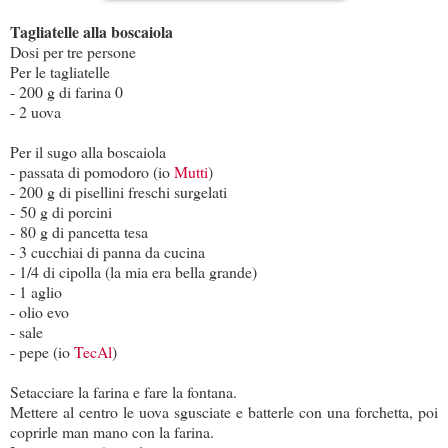
Tagliatelle alla boscaiola
Dosi per tre persone
Per le tagliatelle
- 200 g di farina 0
- 2 uova
Per il sugo alla boscaiola
- passata di pomodoro (io
Mutti
)
- 200 g di pisellini freschi surgelati
- 50 g di porcini
- 80 g di pancetta tesa
- 3 cucchiai di panna da cucina
- 1/4 di cipolla (la mia era bella grande)
- 1 aglio
- olio evo
- sale
- pepe (io
TecAl
)
Setacciare la farina e fare la fontana.
Mettere al centro le uova sgusciate e batterle con una forchetta, poi
coprirle man mano con la farina.