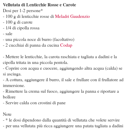
Vellutata di Lenticchie Rosse e Carote
Dosi per 1-2 persone*
- 100 g di lenticchie rosse di
Meladri Gaudenzio
- 100 g di carote
- 1/4 di cipolla rossa
- sale
- una piccola noce di burro (facoltativo)
- 2 cucchiai di panna da cucina
Codap
- Mettere le lenticchie, la carota raschiata e tagliata a dadini e la
cipolla tritata in una piccola pentola.
- Coprire con acqua e cuocere, aggiungendo altra acqua (calda) se
si asciuga.
- A cottura, aggiungere il burro, il sale e frullare con il frullatore ad
immersione.
- Rimettere la crema sul fuoco, aggiungere la panna e riportare a
bollore
- Servire calda con crostini di pane
Note
- * le dosi dipendono dalla quantità di vellutata che volete servire
- per una vellutata più ricca aggiungere una patata tagliata a dadini