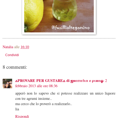
Natalia
alle
16:10
Condividi
8 commenti:
ஃPROVARE PER GUSTAREஃ di ஜиαтαℓια e ριиαஓ
2
febbraio 2013 alle ore 08:36
apperò non lo sapevo che si potesse realizzare un unico liquore
con tre agrumi insieme..
ma cerco che lo proverò a realizzarlo..
lia
Rispondi