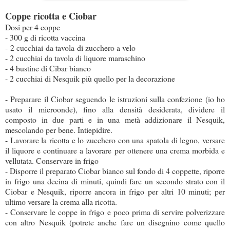
Coppe ricotta e Ciobar
Dosi per 4 coppe
- 300 g di ricotta vaccina
- 2 cucchiai da tavola di zucchero a velo
- 2 cucchiai da tavola di liquore maraschino
- 4 bustine di Cibar bianco
- 2 cucchiai di Nesquik più quello per la decorazione
- Preparare il Ciobar seguendo le istruzioni sulla confezione (io ho
usato il microonde), fino alla densità desiderata, dividere il
composto in due parti e in una metà addizionare il Nesquik,
mescolando per bene. Intiepidire.
- Lavorare la ricotta e lo zucchero con una spatola di legno, versare
il liquore e continuare a lavorare per ottenere una crema morbida e
vellutata. Conservare in frigo
- Disporre il preparato Ciobar bianco sul fondo di 4 coppette, riporre
in frigo una decina di minuti, quindi fare un secondo strato con il
Ciobar e Nesquik, riporre ancora in frigo per altri 10 minuti; per
ultimo versare la crema alla ricotta.
- Conservare le coppe in frigo e poco prima di servire polverizzare
con altro Nesquik (potrete anche fare un disegnino come quello