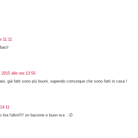
e 11:11
baci!
 2015 alle ore 13:55
io, già fatti sono più buoni, sapendo comunque che sono fatti in casa !
 14:11
ira l'altro!!!! un bacione e buon w.e. :-D