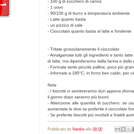
- 100 g di zucchero di canna
- 1 uovo
- 90/100 g di burro a temperatura ambiente
- Latte quanto basta
- un pizzico di sale
- Cioccolato quanto basta al latte e fondente
- Tritate grossolanamente il cioccolato
- Amalgamate tutti gli ingredienti e tanto la
di latte, ma dipenderanno dalla farina e dalla
- Formate tante piccole palline, poco più grand
- Infornate a 180°C, in forno ben caldo, per ci
Note
- I biscotti vi sembreranno duri appena sfornat
il giorno dopo saranno più buoni.
- Attenzione alle quantità di zucchero: se usa
aumentate le dosi se preferite il cioccolato fo
- Se preferite biscotti più morbidi e friabili a
Pubblicato da
Natalia
alle
08:00