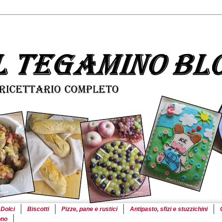
Dolci
Biscotti
Pizze, pane e rustici
Antipasto, sfizi e stuzzichini
ono