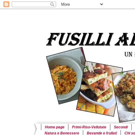
Home page
Primi-Riso-Vellutate
Secondi
Natura e Benessere
Bevande e frullati
Chi s