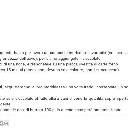
tte quanto basta per avere un composto morbido e lavorabile (nel mio ca
 grandezza dell'uovo), per ultimo aggiungete il cioccolato
i di una noce, e disponetele su una placca rivestita di carta forno
rca 15 minuti (attenzione, devono solo colorire, non li stracuocete)
i, acquisteranno la loro morbidezza una volta freddi, conservateli in sca
te solo cioccolato al latte allora vanno bene le quantità sopra riporta
ndente
umentate le dosi di burro a 190 g, in questo caso però omettete il latte