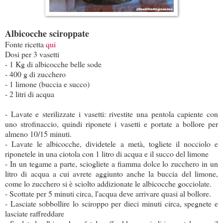
Albicocche sciroppate
Fonte ricetta
qui
Dosi per 3 vasetti
- 1 Kg di albicocche belle sode
- 400 g di zucchero
- 1 limone (buccia e succo)
- 2 litri di acqua
- Lavate e sterilizzate i vasetti: rivestite una pentola capiente con
uno strofinaccio, quindi riponete i vasetti e portate a bollore per
almeno 10/15 minuti.
- Lavate le albicocche, dividetele a metà, togliete il nocciolo e
riponetele in una ciotola con 1 litro di acqua e il succo del limone
- In un tegame a parte, sciogliete a fiamma dolce lo zucchero in un
litro di acqua a cui avrete aggiunto anche la buccia del limone,
come lo zucchero si è sciolto addizionate le albicocche gocciolate.
- Scottate per 5 minuti circa, l'acqua deve arrivare quasi al bollore.
- Lasciate sobbollire lo sciroppo per dieci minuti circa, spegnete e
lasciate raffreddare