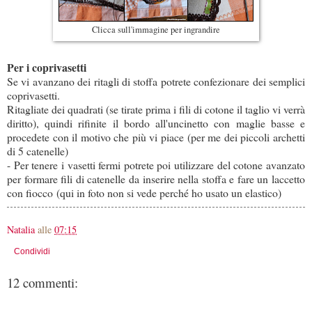
Clicca sull'immagine per ingrandire
Per i coprivasetti
Se vi avanzano dei ritagli di stoffa potrete confezionare dei semplici
coprivasetti.
Ritagliate dei quadrati (se tirate prima i fili di cotone il taglio vi verrà
diritto), quindi rifinite il bordo all'uncinetto con maglie basse e
procedete con il motivo che più vi piace (per me dei piccoli archetti
di 5 catenelle)
- Per tenere i vasetti fermi potrete poi utilizzare del cotone avanzato
per formare fili di catenelle da inserire nella stoffa e fare un laccetto
con fiocco (qui in foto non si vede perché ho usato un elastico)
Natalia
alle
07:15
Condividi
12 commenti: