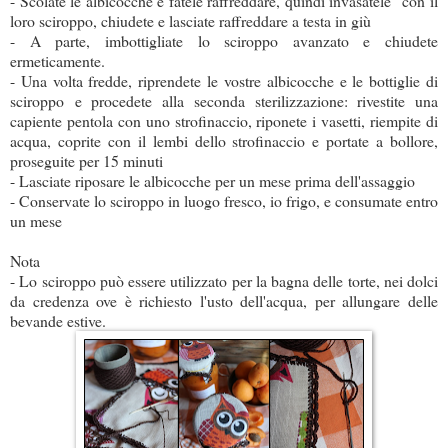
- Scolate le albicocche e fatele raffreddare, quindi invasatele con il
loro sciroppo, chiudete e lasciate raffreddare a testa in giù
- A parte, imbottigliate lo sciroppo avanzato e chiudete
ermeticamente.
- Una volta fredde, riprendete le vostre albicocche e le bottiglie di
sciroppo e procedete alla seconda sterilizzazione: rivestite una
capiente pentola con uno strofinaccio, riponete i vasetti, riempite di
acqua, coprite con il lembi dello strofinaccio e portate a bollore,
proseguite per 15 minuti
- Lasciate riposare le albicocche per un mese prima dell'assaggio
- Conservate lo sciroppo in luogo fresco, io frigo, e consumate entro
un mese
Nota
- Lo sciroppo può essere utilizzato per la bagna delle torte, nei dolci
da credenza ove è richiesto l'usto dell'acqua, per allungare delle
bevande estive.