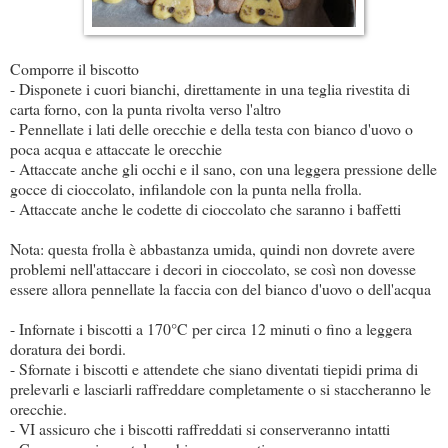
Comporre il biscotto
- Disponete i cuori bianchi, direttamente in una teglia rivestita di
carta forno, con la punta rivolta verso l'altro
- Pennellate i lati delle orecchie e della testa con bianco d'uovo o
poca acqua e attaccate le orecchie
- Attaccate anche gli occhi e il sano, con una leggera pressione delle
gocce di cioccolato, infilandole con la punta nella frolla.
- Attaccate anche le codette di cioccolato che saranno i baffetti
Nota: questa frolla è abbastanza umida, quindi non dovrete avere
problemi nell'attaccare i decori in cioccolato, se così non dovesse
essere allora pennellate la faccia con del bianco d'uovo o dell'acqua
- Infornate i biscotti a 170°C per circa 12 minuti o fino a leggera
doratura dei bordi.
- Sfornate i biscotti e attendete che siano diventati tiepidi prima di
prelevarli e lasciarli raffreddare completamente o si staccheranno le
orecchie.
- VI assicuro che i biscotti raffreddati si conserveranno intatti