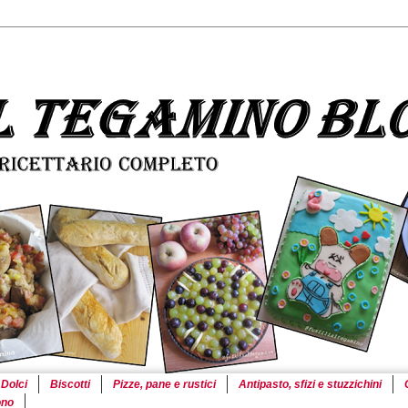
Dolci
Biscotti
Pizze, pane e rustici
Antipasto, sfizi e stuzzichini
ono