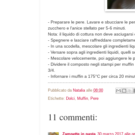
- Preparare le pere. Lavare e sbucciare le pere,
zucchero e l'anice stellato per 5-6 minuti.
Nota: il liquido di cottura non deve asciugarsi 
- Spegnere e lasciare raffreddare completament
- In una scodella, mescolare gli ingredienti liquidi
- Versare sopra agli ingredienti liquidi, quelli s
- Mescolare velocemente, poi aggiungere le 
- Dividere il composto negli stampi per muffin 
3/4.
- Infornare i muffin a 175°C per circa 20 minut
Pubblicato da
Natalia
alle
08:00
Etichette:
Dolci
,
Muffin
,
Pere
11 commenti:
Zampette in pasta
30 marzo 2017 alle o