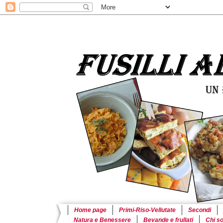
Home page
Primi-Riso-Vellutate
Secondi
Natura e Benessere
Bevande e frullati
Chi s