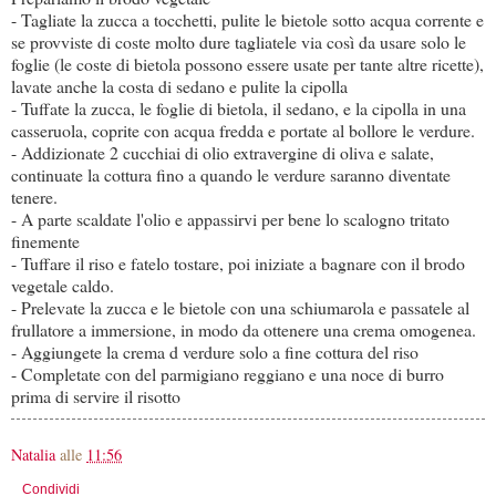
- Tagliate la zucca a tocchetti, pulite le bietole sotto acqua corrente e
se provviste di coste molto dure tagliatele via così da usare solo le
foglie (le coste di bietola possono essere usate per tante altre ricette),
lavate anche la costa di sedano e pulite la cipolla
- Tuffate la zucca, le foglie di bietola, il sedano, e la cipolla in una
casseruola, coprite con acqua fredda e portate al bollore le verdure.
- Addizionate 2 cucchiai di olio extravergine di oliva e salate,
continuate la cottura fino a quando le verdure saranno diventate
tenere.
- A parte scaldate l'olio e appassirvi per bene lo scalogno tritato
finemente
- Tuffare il riso e fatelo tostare, poi iniziate a bagnare con il brodo
vegetale caldo.
- Prelevate la zucca e le bietole con una schiumarola e passatele al
frullatore a immersione, in modo da ottenere una crema omogenea.
- Aggiungete la crema d verdure solo a fine cottura del riso
- Completate con del parmigiano reggiano e una noce di burro
prima di servire il risotto
Natalia
alle
11:56
Condividi