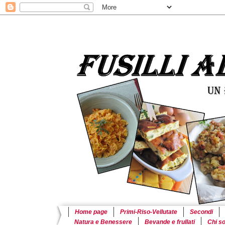
Home page
Primi-Riso-Vellutate
Secondi
Natura e Benessere
Bevande e frullati
Chi s