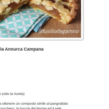
Mela Annurca Campana
sotto la ricetta)
o a ottenere un composto simile al pangrattato
o zucchero, la buccia del limone ed il sale