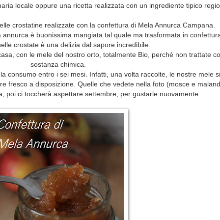
aria locale oppure una ricetta realizzata con un ingrediente tipico regi
lle crostatine realizzate con la confettura di Mela Annurca Campana.
 annurca è buonissima mangiata tal quale ma trasformata in confettur
elle crostate è una delizia dal sapore incredibile.
casa, con le mele del nostro orto, totalmente Bio, perché non trattate 
sostanza chimica.
e la consumo entro i sei mesi. Infatti, una volta raccolte, le nostre mele
pre fresco a disposizione. Quelle che vedete nella foto (mosce e maland
sa, poi ci toccherà aspettare settembre, per gustarle nuovamente.