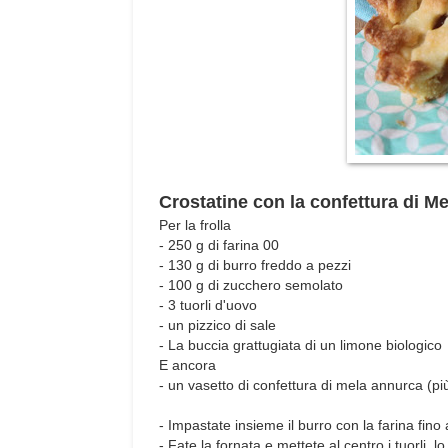
Crostatine con la confettura di 
Per la frolla
- 250 g di farina 00
- 130 g di burro freddo a pezzi
- 100 g di zucchero semolato
- 3 tuorli d'uovo
- un pizzico di sale
- La buccia grattugiata di un limone biologico
E ancora
- un vasetto di confettura di mela annurca (più 
- Impastate insieme il burro con la farina fin
- Fate la fornata e mettete al centro i tuorli, l