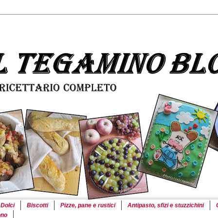
Dolci
Biscotti
Pizze, pane e rustici
Antipasto, sfizi e stuzzichini
ono