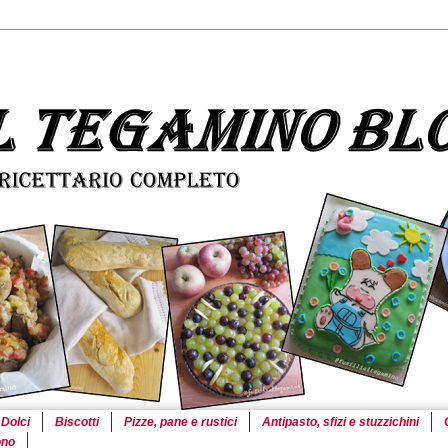
Dolci
Biscotti
Pizze, pane e rustici
Antipasto, sfizi e stuzzichini
ono