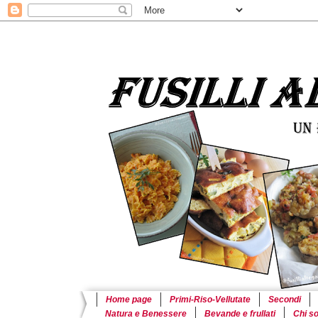
Home page
Primi-Riso-Vellutate
Secondi
Natura e Benessere
Bevande e frullati
Chi s