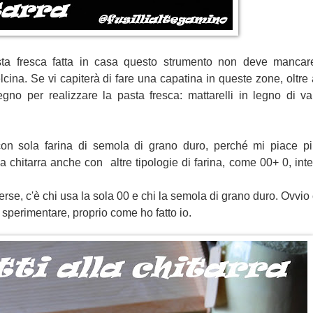
ta fresca fatta in casa questo strumento non deve mancare
elcina. Se vi capiterà di fare una capatina in queste zone, oltre 
legno per realizzare la pasta fresca: mattarelli in legno di v
on sola farina di semola di grano duro, perché mi piace p
la chitarra anche con altre tipologie di farina, come 00+ 0, int
verse, c'è chi usa la sola 00 e chi la semola di grano duro. Ovvi
i sperimentare, proprio come ho fatto io.