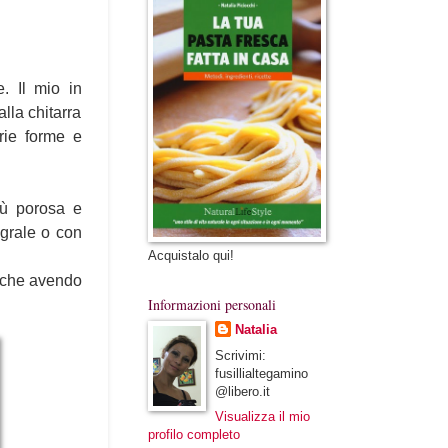
. Il mio in
alla chitarra
arie forme e
iù porosa e
egrale o con
Acquistalo qui!
o che avendo
Informazioni personali
Natalia
Scrivimi:
fusillialtegamino
@libero.it
Visualizza il mio
profilo completo