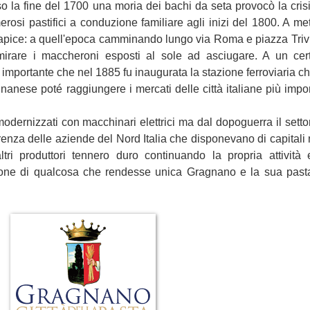
rso la fine del 1700 una moria dei bachi da seta provocò la crisi
rosi pastifici a conduzione familiare agli inizi del 1800. A me
 apice: a quell'epoca camminando lungo via Roma e piazza Trivi
irare i maccheroni esposti al sole ad asciugare. A un cer
importante che nel 1885 fu inaugurata la stazione ferroviaria c
anese poté raggiungere i mercati delle città italiane più impo
modernizzati con macchinari elettrici ma dal dopoguerra il settor
renza delle aziende del Nord Italia che disponevano di capitali
altri produttori tennero duro continuando la propria attivit
uzione di qualcosa che rendesse unica Gragnano e la sua past