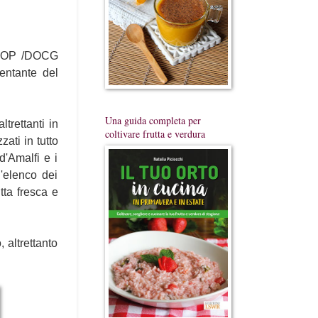
 DOP /DOCG 
entante del 
Una guida completa per
rettanti in 
coltivare frutta e verdura
zati in tu
tto 
Amalfi e i 
elenco dei 
ta fresca e 
altrettanto 