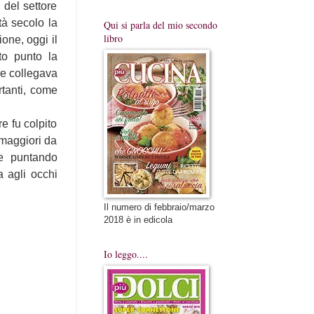
 del settore
tà secolo la
Qui si parla del mio secondo
libro
one, oggi il
to punto la
he collegava
rtanti, come
e fu colpito
 maggiori da
à e puntando
a agli occhi
Il numero di febbraio/marzo
2018 è in edicola
Io leggo....