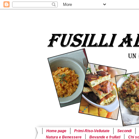
Home page
Primi-Riso-Vellutate
Secondi
Natura e Benessere
Bevande e frullati
Chi s