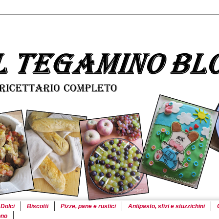
Dolci
Biscotti
Pizze, pane e rustici
Antipasto, sfizi e stuzzichini
ono