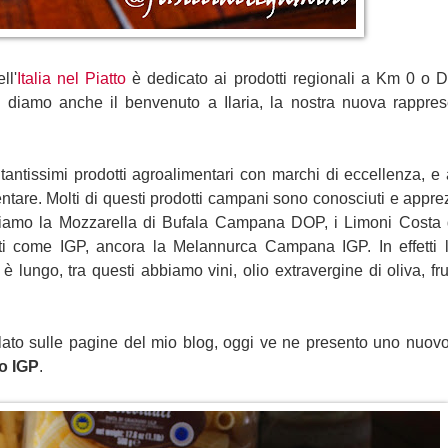
ll'
Italia nel Piatto
 è dedicato ai prodotti regionali a Km 0 o
e diamo anche il benvenuto a Ilaria, la nostra nuova rappres
ntissimi prodotti agroalimentari con marchi di eccellenza, e alt
entare. Molti di questi prodotti campani sono conosciuti e apprez
biamo la Mozzarella di Bufala Campana DOP, i Limoni Costa d'
ti come IGP, ancora la Melannurca Campana IGP. In effetti l'
è lungo, tra questi abbiamo vini, olio extravergine di oliva, frut
rlato sulle pagine del mio blog, oggi ve ne presento uno nuovo, 
o IGP
. 