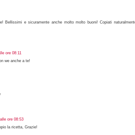
e! Bellissimi e sicuramente anche molto molto buoni! Copiati naturalment
le ore 08:11
on we anche a te!
e
lle ore 08:53
io la ricetta, Grazie!