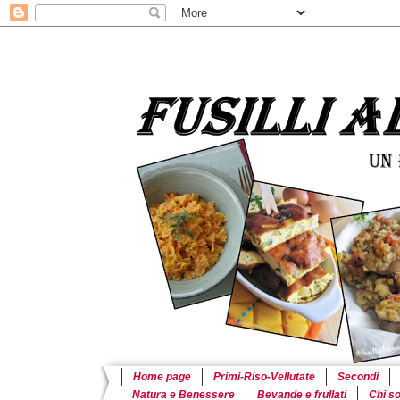
Home page
Primi-Riso-Vellutate
Secondi
Natura e Benessere
Bevande e frullati
Chi s