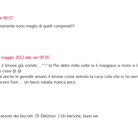
e 08:57
ramente sono meglio di quelli comperati!!!
 maggio 2012 alle ore 09:05
il limone già sorrido ...^.^ te l'ho detto mille volte io li mangiavo a morsi e 
ne cose @.@
erità anche le gemelle amano il limone come antonio la coca cola che io ho se
acevo fuori ... un bacio natalia manca poco
l vassoio dei biscotti :D! Deliziosi :) Un bacione, buon we