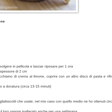
one
volgere in pellicola e lasciar riposare per 1 ora
lo spessore di 2 cm
chiaino di crema al limone, coprire con un altro disco di pasta e rifini
no a doratura (circa 13-15 minuti)
tagliabiscotti che usate; nel mio caso con quello medio ne ho ottenuti cir
 il loro sapore inalterato anche per una settimana