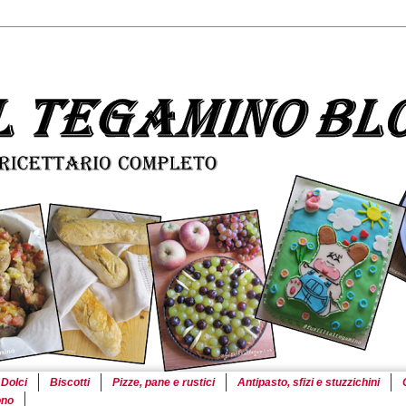
Dolci
Biscotti
Pizze, pane e rustici
Antipasto, sfizi e stuzzichini
ono