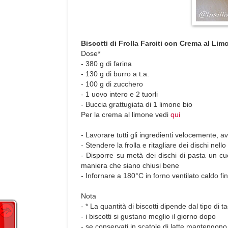
Biscotti di Frolla Farciti con Crema al Lim
Dose*
- 380 g di farina
- 130 g di burro a t.a.
- 100 g di zucchero
- 1 uovo intero e 2 tuorli
- Buccia grattugiata di 1 limone bio
Per la crema al limone vedi
qui
- Lavorare tutti gli ingredienti velocemente, av
- Stendere la frolla e ritagliare dei dischi nel
- Disporre su metà dei dischi di pasta un cuc
maniera che siano chiusi bene
- Infornare a 180°C in forno ventilato caldo fi
Nota
- * La quantità di biscotti dipende dal tipo di 
- i biscotti si gustano meglio il giorno dopo
- se conservati in scatole di latte mantengono