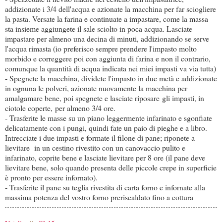
addizionate i 3/4 dell'acqua e azionate la macchina per far sciogliere
la pasta. Versate la farina e continuate a impastare, come la massa
sta insieme aggiungete il sale sciolto in poca acqua. Lasciate
impastare per almeno una decina di minuti, addizionando se serve
l'acqua rimasta (io preferisco sempre prendere l'impasto molto
morbido e correggere poi con aggiunta di farina e non il contrario,
comunque la quantità di acqua indicata nei miei impasti va via tutta)
- Spegnete la macchina, dividete l'impasto in due metà e addizionate
in ognuna le polveri, azionate nuovamente la macchina per
amalgamare bene, poi spegnete e lasciate riposare gli impasti, in
ciotole coperte, per almeno 3/4 ore.
- Trasferite le masse su un piano leggermente infarinato e sgonfiate
delicatamente con i pungi, quindi fate un paio di pieghe e a libro.
Intrecciate i due impasti e formate il filone di pane; riponete a
lievitare in un cestino rivestito con un canovaccio pulito e
infarinato, coprite bene e lasciate lievitare per 8 ore (il pane deve
lievitare bene, solo quando presenta delle piccole crepe in superficie
è pronto per essere infornato).
- Trasferite il pane su teglia rivestita di carta forno e infornate alla
massima potenza del vostro forno preriscaldato fino a cottura