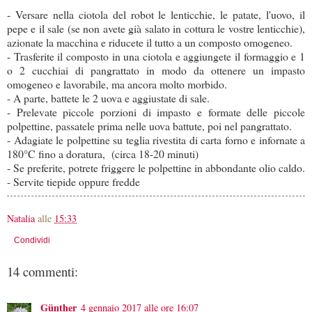
- Versare nella ciotola del robot le lenticchie, le patate, l'uovo, il
pepe e il sale (se non avete già salato in cottura le vostre lenticchie),
azionate la macchina e riducete il tutto a un composto omogeneo.
- Trasferite il composto in una ciotola e aggiungete il formaggio e 1
o 2 cucchiai di pangrattato in modo da ottenere un impasto
omogeneo e lavorabile, ma ancora molto morbido.
- A parte, battete le 2 uova e aggiustate di sale.
- Prelevate piccole porzioni di impasto e formate delle piccole
polpettine, passatele prima nelle uova battute, poi nel pangrattato.
- Adagiate le polpettine su teglia rivestita di carta forno e infornate a
180°C fino a doratura, (circa 18-20 minuti)
- Se preferite, potrete friggere le polpettine in abbondante olio caldo.
- Servite tiepide oppure fredde
Natalia
alle
15:33
Condividi
14 commenti:
Günther
4 gennaio 2017 alle ore 16:07