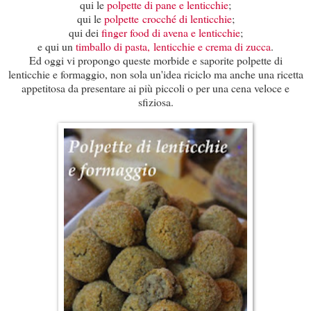
qui le
polpette di pane e lenticchie
;
qui le
polpette crocché di lenticchie
;
qui dei
finger food di avena e lenticchie
;
e qui un
timballo di pasta, lenticchie e crema di zucca
.
Ed oggi vi propongo queste morbide e saporite polpette di
lenticchie e formaggio, non sola un'idea riciclo ma anche una ricetta
appetitosa da presentare ai più piccoli o per una cena veloce e
sfiziosa.