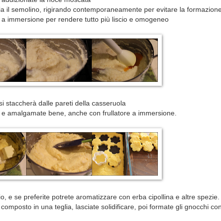
oggia il semolino, rigirando contemporaneamente per evitare la formazion
r a immersione per rendere tutto più liscio e omogeneo
i staccherà dalle pareti della casseruola
vo e amalgamate bene, anche con frullatore a immersione.
o, e se preferite potrete aromatizzare con erba cipollina e altre spezie.
 composto in una teglia, lasciate solidificare, poi formate gli gnocchi co