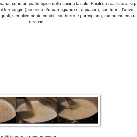
ana, sono un piatto tipico della cucina laziale. Facili da realizzare, si
, il formaggio (pecorino e/o parmigiano) e, a piacere, con tuorli d'uovo.
al quali, semplicemente conditi con burro e parmigiano, ma anche con u
o rosso.
 e addizionate la noce moscata