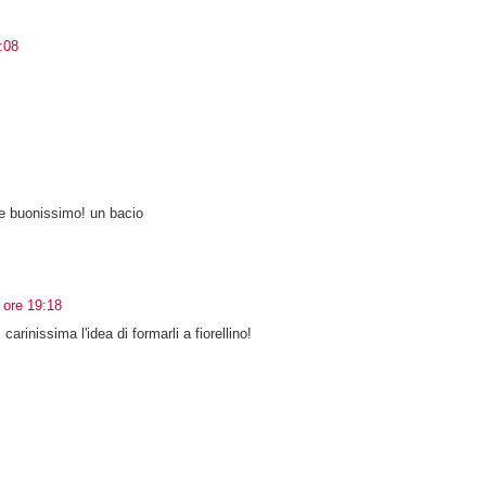
:08
e buonissimo! un bacio
 ore 19:18
rinissima l'idea di formarli a fiorellino!