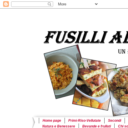
Home page
Primi-Riso-Vellutate
Secondi
Natura e Benessere
Bevande e frullati
Chi s