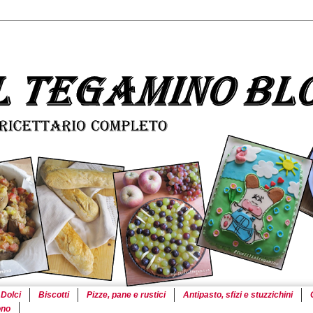
Dolci
Biscotti
Pizze, pane e rustici
Antipasto, sfizi e stuzzichini
ono